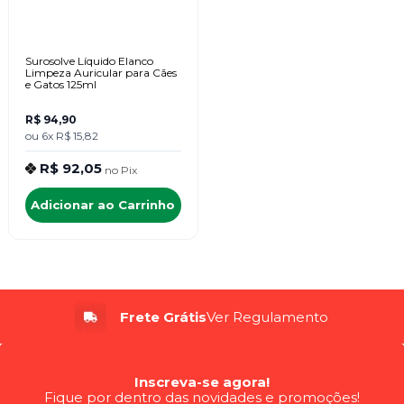
Surosolve Líquido Elanco
Limpeza Auricular para Cães
e Gatos 125ml
R$ 94,90
ou
6x
R$ 15,82
R$ 92,05
no
Pix
Adicionar ao Carrinho
Frete Grátis
Ver Regulamento
Inscreva-se agora!
Fique por dentro das novidades e promoções!