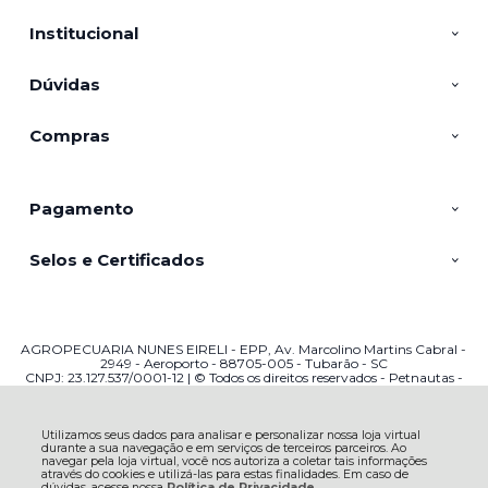
Institucional
Dúvidas
Compras
Pagamento
Selos e Certificados
AGROPECUARIA NUNES EIRELI - EPP, Av. Marcolino Martins Cabral -
2949 - Aeroporto - 88705-005 - Tubarão - SC
CNPJ: 23.127.537/0001-12 | © Todos os direitos reservados - Petnautas -
2026
Utilizamos seus dados para analisar e personalizar nossa loja virtual
durante a sua navegação e em serviços de terceiros parceiros. Ao
navegar pela loja virtual, você nos autoriza a coletar tais informações
através do cookies e utilizá-las para estas finalidades. Em caso de
dúvidas, acesse nossa
Política de Privacidade