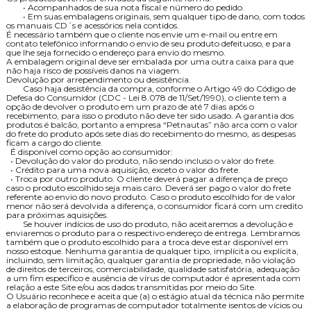
• Acompanhados de sua nota fiscal e número do pedido.
• Em suas embalagens originais, sem qualquer tipo de dano, com todos
os manuais CD´s e acessórios nela contidos.
É necessário também que o cliente nos envie um e-mail ou entre em
contato telefônico informando o envio de seu produto defeituoso, e para
que lhe seja fornecido o endereço para envio do mesmo.
A embalagem original deve ser embalada por uma outra caixa para que
não haja risco de possíveis danos na viagem.
Devolução por arrependimento ou desistência.
Caso haja desistência da compra, conforme o Artigo 49 do Código de
Defesa do Consumidor (CDC - Lei 8.078 de 11/Set/1990), o cliente tem a
opção de devolver o produto em um prazo de até 7 dias após o
recebimento, para isso o produto não deve ter sido usado. A garantia dos
produtos é balcão, portanto a empresa “Petnautas” não arca com o valor
do frete do produto após sete dias do recebimento do mesmo, as despesas
ficam a cargo do cliente.
É disponível como opção ao consumidor:
• Devolução do valor do produto, não sendo incluso o valor do frete.
• Crédito para uma nova aquisição, exceto o valor do frete.
• Troca por outro produto. O cliente deverá pagar a diferença de preço
caso o produto escolhido seja mais caro. Deverá ser pago o valor do frete
referente ao envio do novo produto. Caso o produto escolhido for de valor
menor não será devolvida a diferença, o consumidor ficará com um credito
para próximas aquisições.
Se houver indícios de uso do produto, não aceitaremos a devolução e
enviaremos o produto para o respectivo endereço de entrega. Lembramos
também que o produto escolhido para a troca deve estar disponível em
nosso estoque. Nenhuma garantia de qualquer tipo, implícita ou explícita,
incluindo, sem limitação, qualquer garantia de propriedade, não violação
de direitos de terceiros, comerciabilidade, qualidade satisfatória, adequação
a um fim específico e ausência de vírus de computador é apresentada com
relação a este Site e/ou aos dados transmitidas por meio do Site.
O Usuário reconhece e aceita que (a) o estágio atual da técnica não permite
a elaboração de programas de computador totalmente isentos de vícios ou