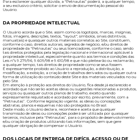
Para esclarecer qualquer dúvida, a “Petnautas” poderá, a qualquer tempo,
a seu exclusivo critério, solicitar o envio de documentação pessoal do
Usuário.
DA PROPRIEDADE INTELECTUAL
O Usuário acorda que o Site, assim como os logotipos, marcas, insígnias,
fotos, imagens, descrições, textos, "layout", símbolos, sinais distintivos,
manual(ais) e quaisquer outros materiais correlatos ao Site, constituem,
conforme o caso, direitos autorais, segredos de negócio, e/ou direitos de
propriedade da “Petnautas” ou seus licenciadores, conforme o caso, sendo
tais direitos protegidos pela legislação nacional e internacional aplicável à
propriedade intelectual, especialmente quanto aos termos e condições das
Leis nºs 9.279/96, 9.609/98 e 9.610/98 e que não pleitearão ou reclamarão,
a qualquer tempo, tais direitos de propriedade como se seus fossem.
É expressamente proibido ao Usuário a reprodução, a distribuição, a
modificação, a exibição, a criação de trabalhos derivados ou qualquer outra
forma de utilização do conteúdo deste Site e dos materiais veiculados no ou
pelo Site.
Em atenção à proteção aos direitos do Usuário, fica desde já esclarecido e
acordado que não serão aceitas ideias ou sugestões relacionadas a produtos,
serviços ou quaisquer outros planos de trabalho, exceto quando
expressamente requisitado e acordado por escrito, previamente, com a
“Petnautas”. Conforme legislação vigente, as ideias ou concepções
abstratas, planos e esquemas não são protegidos no Brasil.
Deste modo, o Usuário declara, reconhece e aceita que qualquer
transmissão de ideias ou concepções poderá ser utilizada por quaisquer
terceiros, inclusive pela “Petnautas”, para o propósito de desenvolvimento
e/ou criação de produtos utilizando tais informações, sem que gere
qualquer obrigação de compensar o Usuário.
DOS LOCAIS DE ENTREGA DE DIFÍCIL ACESSO OU DE