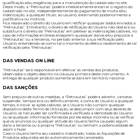
qualificação e/ou exigências para a manutenção do cadastrado no site.
Deste modo, a “Petnautas” poderá imediatamente encerrar o registro do
cadastrado no site, independentemente do pagamento de multa e/ou
indenização, a qualquer título, ao usuário, externando posteriormente a
justificativa ou motivos.
Fica ressalvado o direito do Usuário em retificar quaisquer dados enviados à
“Petnautas”. Entretanto, o direito de retificação do Usuário não obstará ou
substituirá o direito da “Petnautas” em pleitear as indenizações cabíveis, no
caso de informações errôneas ensejarem quaisquer danos e/ou prejuízos à
“Petnautas” ou a terceiros, no período anterior à sua retificação pelo
Usuário; entendendo-se como tal o momento do efetivo recebimento de tal
retificação pela “Petnautas”.
DAS VENDAS ON LINE
“Petnautas” será responsável em efetivar as vendas dos produtos,
observados o objeto descrito na cláusula primeira deste instrumento. A
entrega de qualquer produto somente se dará em território nacional.
DAS SANÇÕES
Sem prejuízo de outras medidas, a “Petnautas” poderá advertir, cancelar,
suspender, temporária ou definitivamente, a conta do Usuário a qualquer
tempo, e iniciar as ações cabíveis, se o Usuário não cumprir qualquer
dispositivo deste Termo de Utilização, se descumprir com seus deveres de
Usuário, se não puder ser confirmada e verificada a identidade do Usuário
ou se qualquer informação fornecida por ele esteja incorreta ou se verificar
que os anúncios ou qualquer atitude do Usuário tenha causado algum
dano a terceiros ou à própria “Petnautas” ou tenham a potencialidade de
assim o fazer.
Caso o Usuário tenha seu cadastro inabilitado, todas as Aquisições de
Produtos adquiridos serão automaticamente cancelados.