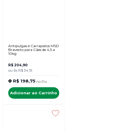
Antipulgas e Carrapatos MSD
Bravecto para Cães de 4,5 a
10kg
R$ 204,90
ou
6x
R$ 34,15
R$ 198,75
no
Pix
Adicionar ao Carrinho