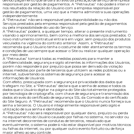
devido pagamento que se dará através da prestação de serviço de empresa
responsável por gestão de pagamentos. A “Petnautas” não poderá intervir
nos resultados da relação do Usuário com a empresa responsável por
gestão de pagamentos, uma vez que a mesma administra suas operações
independentemente.
A “Petnautas” não será responsável pela disponibilidade ou não dos
Serviços prestados pela empresa responsável pela gestão de pagamentos
ou pela impossibilidade do uso do Serviço.
A “Petnautas” poderá, a qualquer tempo, alterar o presente instrumento
visando o aprimoramento, bem como a melhoria dos serviços prestados. O
novo instrumento contratual entrará em vigor, sem prejuízo dos produtos
veiculados na vigência do contrato anterior. Assim, a “Petnautas”
recomenda que o Usuário tenha o costume de reler atentamente os termos
e condições de uso sempre que acessar o Site ou realizar qualquer operação
por meio deste.
A “Petnautas” tomará todas as medidas possíveis para manter a
confidencialidade, segurança e sigilo atinentes às informações dos Usuários,
porém não responderá por prejuízo que possa ser derivado da violação
dessas medidas por parte de terceiros que utilizem as redes públicas ou a
internet, subvertendo os sistemas de segurança para acessar as
informações de Usuários.
Com efeito, preocupada com a segurança e privacidade dos dados que
trafegam no Site, a “Petnautas” declara que a senha de acesso e todos os
dados que o Usuário digitar na página do Site são totalmente protegidos
por tecnologia de criptografia, com chave de segurança e transmissão dos
dados através do certificado de segurança SSL da Comodo e do certificado
do Site Seguro. A “Petnautas” recomenda que o Usuário nunca forneça sua
senha a terceiros. O Usuário é integralmente responsável pelo sigilo e
utilização de sua senha e identidade.
A “Petnautas” não será responsável por qualquer dano, prejuízo ou perda
no equipamento do Usuário causado por falhas no sistema, no servidor ou
na internet decorrentes de condutas de terceiros, ressalvado que
eventualmente, o sistema poderá não estar disponível por motivos técnicos
ou falhas da internet, ou por qualquer outro evento fortuito ou de força
maior alheio ao seu controle.