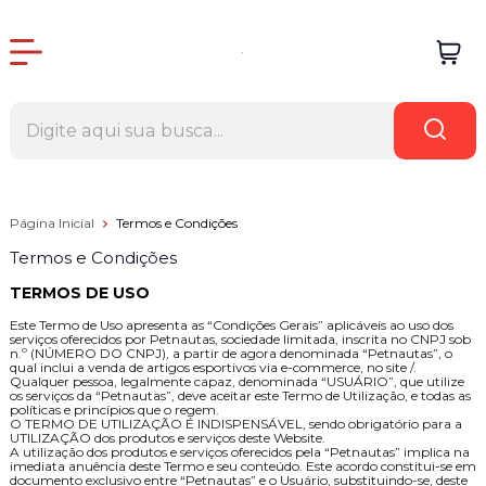
Página Inicial
Termos e Condições
Termos e Condições
TERMOS DE USO
Este Termo de Uso apresenta as “Condições Gerais” aplicáveis ao uso dos
serviços oferecidos por Petnautas, sociedade limitada, inscrita no CNPJ sob
n.º (NÚMERO DO CNPJ), a partir de agora denominada “Petnautas”, o
qual inclui a venda de artigos esportivos via e-commerce, no site /.
Qualquer pessoa, legalmente capaz, denominada “USUÁRIO”, que utilize
os serviços da “Petnautas”, deve aceitar este Termo de Utilização, e todas as
políticas e princípios que o regem.
O TERMO DE UTILIZAÇÃO É INDISPENSÁVEL, sendo obrigatório para a
UTILIZAÇÃO dos produtos e serviços deste Website.
A utilização dos produtos e serviços oferecidos pela “Petnautas” implica na
imediata anuência deste Termo e seu conteúdo. Este acordo constitui-se em
documento exclusivo entre “Petnautas” e o Usuário, substituindo-se, deste