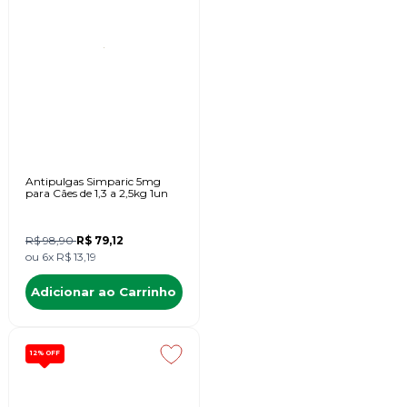
Antipulgas Simparic 5mg
para Cães de 1,3 a 2,5kg 1un
R$ 98,90
R$ 79,12
ou
6x
R$ 13,19
Adicionar ao Carrinho
12%
OFF