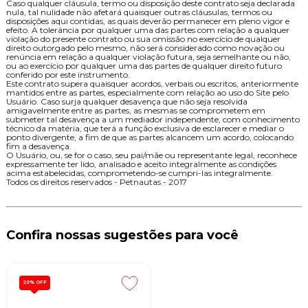
Caso qualquer cláusula, termo ou disposição deste contrato seja declarada
nula, tal nulidade não afetará quaisquer outras cláusulas, termos ou
disposições aqui contidas, as quais deverão permanecer em pleno vigor e
efeito. A tolerância por qualquer uma das partes com relação a qualquer
violação do presente contrato ou sua omissão no exercício de qualquer
direito outorgado pelo mesmo, não será considerado como novação ou
renúncia em relação a qualquer violação futura, seja semelhante ou não,
ou ao exercício por qualquer uma das partes de qualquer direito futuro
conferido por este instrumento.
Este contrato supera quaisquer acordos, verbais ou escritos, anteriormente
mantidos entre as partes, especialmente com relação ao uso do Site pelo
Usuário. Caso surja qualquer desavença que não seja resolvida
amigavelmente entre as partes, as mesmas se comprometem em
submeter tal desavença a um mediador independente, com conhecimento
técnico da matéria, que terá a função exclusiva de esclarecer e mediar o
ponto divergente, a fim de que as partes alcancem um acordo, colocando
fim a desavença.
O Usuário, ou, se for o caso, seu pai/mãe ou representante legal, reconhece
expressamente ter lido, analisado e aceito integralmente as condições
acima estabelecidas, comprometendo-se cumpri-las integralmente.
Todos os direitos reservados - Petnautas - 2017
Confira nossas sugestões para você
20%
OFF