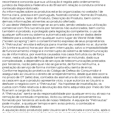
reconhece e concorda que sua utilização é regida pelo ordenamento
jurídico da República Federativa do Brasil em relação à conduta online e
conteúdo disponibilizado.
As informações sobre os produtos estarão organizadas no website / de
forma clara, precisa e em português, fazendo constar: Nome do Produto,
Foto Ilustrativa, Valor do Produto, Descrição do Produto, bem como
demais informações atinentes ao produto ofertado.
O uso deste Website restringe-se ao privado, sendo vedada sua utilização
comercial com fins lucrativos por terceiros não autorizados; bem como
também é proibido, e protegido pela legislação competente, o uso de
qualquer software ou sistema automatizado para extrair dados deste
Website para a exibição em qualquer outro lugar do World Wide Web
(“screen scraping”) sem o consentimento expresso de seus proprietários.
A “Petnautas” envidará esforços para manter seu website no ar, durante
24 (vinte e quatro) horas por dia sem interrupção, salvo a impossibilidade
de funcionamento integral e ininterrupto do sistema de telecomunicação
ou de informática, por eventos causados nos casos fortuitos ou de força
maior, nesta situação de fragilidade também se incluindo, dado sua
complexidade, a dependência de serviços de telecomunicações prestados
por terceiros, razão pelo qual não se garante, de forma nenhuma, a
prestação do serviço de forma ininterrupta e/ou isenta de erros.
Conforme legislação protetiva do Código de Defesa do Consumidor é
assegurado ao Usuário o direito de arrependimento, desde que este ocorra
no prazo de 07 (sete) dias, contados da assinatura do contrato, ressalvados
os casos em que o produto apresente vício, o que autoriza ao Usuário a
desfazer o negócio com a “Petnautas”. Na hipótese de insatisfação, os
custos com frete relativos à devolução dos itens adquiridos por meio do Site
ficariam a cargo do Usuário.
A “Petnautas” isenta-se da responsabilidade por qualquer erro ou atraso na
remoção de conteúdo impreciso, ilícito ou censurável proveniente ou
fornecido por terceiros através de nosso Website. A equipe da “Petnautas”
pode mudar, a qualquer tempo e sem aviso prévio, o conteúdo e
funcionalidades do Website.
A aquisição do(s) produto(s) pelo Usuário será finalizada e concluída, após o