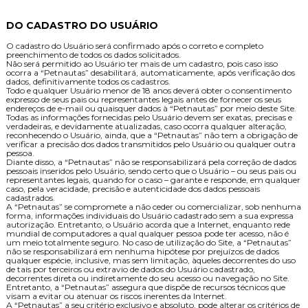
DO CADASTRO DO USUÁRIO
O cadastro do Usuário será confirmado após o correto e completo
preenchimento de todos os dados solicitados.
Não será permitido ao Usuário ter mais de um cadastro, pois caso isso
ocorra a “Petnautas” desabilitará, automaticamente, após verificação dos
dados, definitivamente todos os cadastros.
Todo e qualquer Usuário menor de 18 anos deverá obter o consentimento
expresso de seus pais ou representantes legais antes de fornecer os seus
endereços de e-mail ou quaisquer dados à “Petnautas” por meio deste Site.
Todas as informações fornecidas pelo Usuário devem ser exatas, precisas e
verdadeiras, e devidamente atualizadas, caso ocorra qualquer alteração,
reconhecendo o Usuário, ainda, que a “Petnautas” não tem a obrigação de
verificar a precisão dos dados transmitidos pelo Usuário ou qualquer outra
pessoa.
Diante disso, a “Petnautas” não se responsabilizará pela correção de dados
pessoais inseridos pelo Usuário, sendo certo que o Usuário – ou seus pais ou
representantes legais, quando for o caso – garante e responde, em qualquer
caso, pela veracidade, precisão e autenticidade dos dados pessoais
cadastrados.
A “Petnautas” se compromete a não ceder ou comercializar, sob nenhuma
forma, informações individuais do Usuário cadastrado sem a sua expressa
autorização. Entretanto, o Usuário acorda que a Internet, enquanto rede
mundial de computadores a qual qualquer pessoa pode ter acesso, não é
um meio totalmente seguro. No caso de utilização do Site, a “Petnautas”
não se responsabilizará em nenhuma hipótese por prejuízos de dados
qualquer espécie, inclusive, mas sem limitação, àqueles decorrentes do uso
de tais por terceiros ou extravio de dados do Usuário cadastrado,
decorrentes direta ou indiretamente do seu acesso ou navegação no Site.
Entretanto, a “Petnautas” assegura que dispõe de recursos técnicos que
visam a evitar ou atenuar os riscos inerentes da Internet.
A “Petnautas” a seu critério exclusivo e absoluto, pode alterar os critérios de