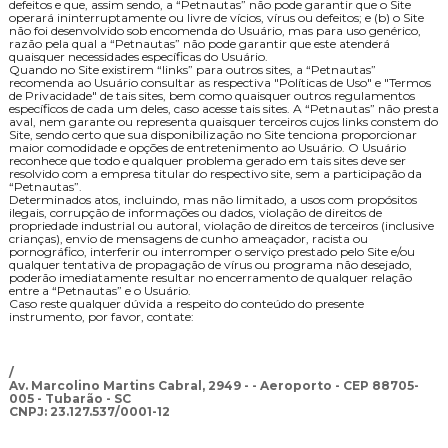
defeitos e que, assim sendo, a “Petnautas” não pode garantir que o Site
operará ininterruptamente ou livre de vícios, vírus ou defeitos; e (b) o Site
não foi desenvolvido sob encomenda do Usuário, mas para uso genérico,
razão pela qual a “Petnautas” não pode garantir que este atender
quaisquer necessidades específicas do Usuário.
Quando no Site existirem “links” para outros sites, a “Petnautas”
recomenda ao Usuário consultar as respectiva "Políticas de Uso" e "Termos
de Privacidade" de tais sites, bem como quaisquer outros regulamentos
específicos de cada um deles, caso acesse tais sites. A “Petnautas” não presta
aval, nem garante ou representa quaisquer terceiros cujos links constem do
Site, sendo certo que sua disponibilização no Site tenciona proporcionar
maior comodidade e opções de entretenimento ao Usuário. O Usuário
reconhece que todo e qualquer problema gerado em tais sites deve ser
resolvido com a empresa titular do respectivo site, sem a participação da
“Petnautas”.
Determinados atos, incluindo, mas não limitado, a usos com propósitos
ilegais, corrupção de informações ou dados, violação de direitos de
propriedade industrial ou autoral, violação de direitos de terceiros (inclusive
crianças), envio de mensagens de cunho ameaçador, racista ou
pornográfico, interferir ou interromper o serviço prestado pelo Site e/ou
qualquer tentativa de propagação de vírus ou programa não desejado,
poderão imediatamente resultar no encerramento de qualquer relação
entre a “Petnautas” e o Usuário.
Caso reste qualquer dúvida a respeito do conteúdo do presente
instrumento, por favor, contate:
/
Av. Marcolino Martins Cabral, 2949 - - Aeroporto - CEP 88705-
005 - Tubarão - SC
CNPJ: 23.127.537/0001-12