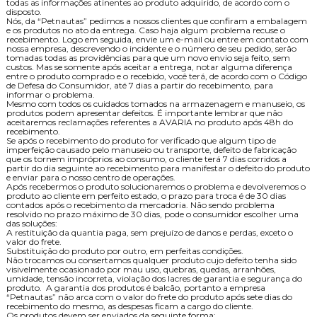
todas as informações atinentes ao produto adquirido, de acordo com o
disposto.
Nós, da “Petnautas” pedimos a nossos clientes que confiram a embalagem
e os produtos no ato da entrega. Caso haja algum problema recuse o
recebimento. Logo em seguida, envie um e-mail ou entre em contato com
nossa empresa, descrevendo o incidente e o número de seu pedido, serão
tomadas todas as providências para que um novo envio seja feito, sem
custos. Mas se somente após aceitar a entrega, notar alguma diferença
entre o produto comprado e o recebido, você terá, de acordo com o Código
de Defesa do Consumidor, até 7 dias a partir do recebimento, para
informar o problema.
Mesmo com todos os cuidados tomados na armazenagem e manuseio, os
produtos podem apresentar defeitos. É importante lembrar que não
aceitaremos reclamações referentes a AVARIA no produto após 48h do
recebimento.
Se após o recebimento do produto for verificado que algum tipo de
imperfeição causado pelo manuseio ou transporte, defeito de fabricação
que os tornem impróprios ao consumo, o cliente terá 7 dias corridos a
partir do dia seguinte ao recebimento para manifestar o defeito do produto
e enviar para o nosso centro de operações.
Após recebermos o produto solucionaremos o problema e devolveremos o
produto ao cliente em perfeito estado, o prazo para troca é de 30 dias
contados após o recebimento da mercadoria. Não sendo problema
resolvido no prazo máximo de 30 dias, pode o consumidor escolher uma
das soluções:
A restituição da quantia paga, sem prejuízo de danos e perdas, exceto o
valor do frete.
Substituição do produto por outro, em perfeitas condições.
Não trocamos ou consertamos qualquer produto cujo defeito tenha sido
visivelmente ocasionado por mau uso, quebras, quedas, arranhões,
umidade, tensão incorreta, violação dos lacres de garantia e segurança do
produto. A garantia dos produtos é balcão, portanto a empresa
“Petnautas” não arca com o valor do frete do produto após sete dias do
recebimento do mesmo, as despesas ficam a cargo do cliente.
Os produtos devem ser enviados da seguinte forma: