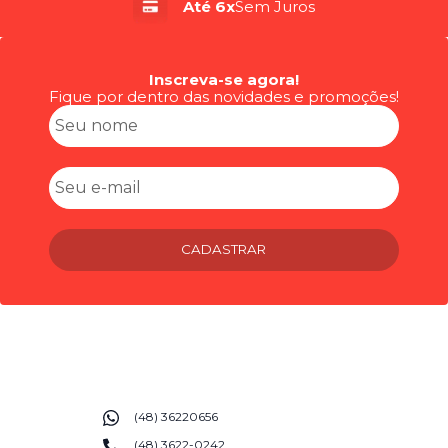
Até 6x
Sem Juros
Inscreva-se agora!
Fique por dentro das novidades e promoções!
CADASTRAR
(48) 36220656
(48) 3622-0242