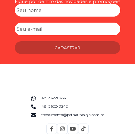
Fique por dentro das novidades e promoções!
CADASTRAR
(48) 36220656
(48) 3622-0242
atendimento@petnautasloja.com.br