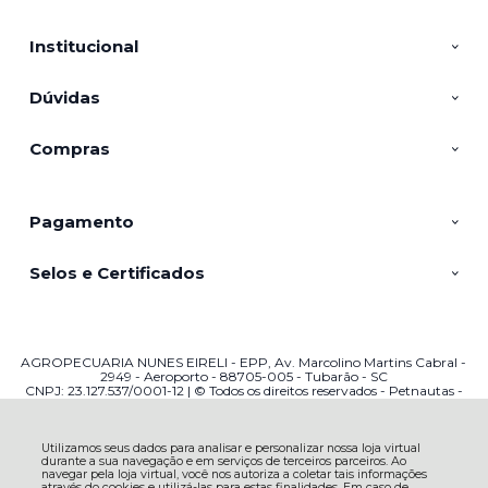
Institucional
Dúvidas
Compras
Pagamento
Selos e Certificados
AGROPECUARIA NUNES EIRELI - EPP, Av. Marcolino Martins Cabral -
2949 - Aeroporto - 88705-005 - Tubarão - SC
CNPJ: 23.127.537/0001-12 | © Todos os direitos reservados - Petnautas -
2026
Utilizamos seus dados para analisar e personalizar nossa loja virtual
durante a sua navegação e em serviços de terceiros parceiros. Ao
navegar pela loja virtual, você nos autoriza a coletar tais informações
através do cookies e utilizá-las para estas finalidades. Em caso de