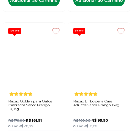
Adicionar ao Carrinho
Adicionar ao Carrinho
10%
OFF
9%
OFF
Ração Golden para Gatos
Ração Birbo para Cães
Castrados Sabor Frango
Adultos Sabor Frango 15Kg
10,1Kg
R$ 179,90
R$ 161,91
R$ 109,90
R$ 99,90
ou
6x
R$ 26,99
ou
6x
R$ 16,65