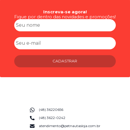
Inscreva-se agora!
Fique por dentro das novidades e promoções!
CADASTRAR
(48) 36220656
(48) 3622-0242
atendimento@petnautasloja.com.br