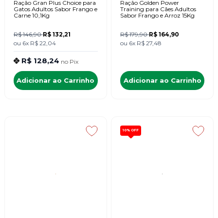
Ração Gran Plus Choice para
Ração Golden Power
Gatos Adultos Sabor Frango e
Training para Cães Adultos
Carne 10,1Kg
Sabor Frango e Arroz 15Kg
R$ 146,90
R$ 132,21
R$ 179,90
R$ 164,90
ou
6x
R$ 22,04
ou
6x
R$ 27,48
R$ 128,24
no
Pix
Adicionar ao Carrinho
Adicionar ao Carrinho
10%
OFF