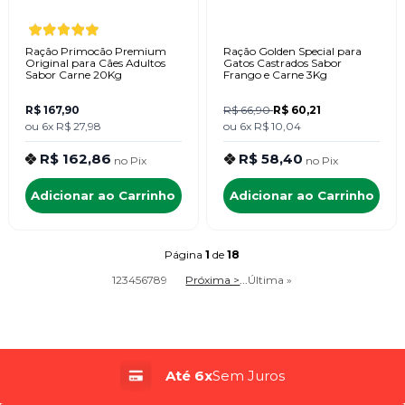
Ração Primocão Premium
Ração Golden Special para
Original para Cães Adultos
Gatos Castrados Sabor
Sabor Carne 20Kg
Frango e Carne 3Kg
R$ 167,90
R$ 66,90
R$ 60,21
ou
6x
R$ 27,98
ou
6x
R$ 10,04
R$ 162,86
R$ 58,40
no
Pix
no
Pix
Adicionar ao Carrinho
Adicionar ao Carrinho
Página
1
de
18
1
2
3
4
5
6
7
8
9
Próxima >
...
Última »
Até 6x
Sem Juros