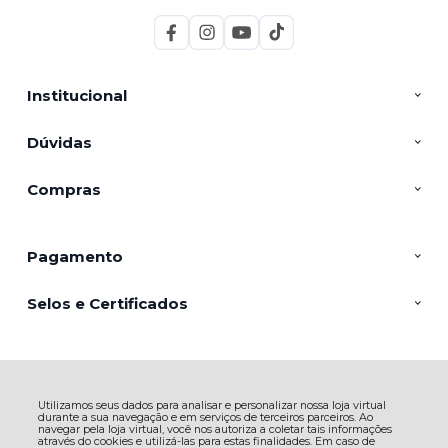
Institucional
Dúvidas
Compras
Pagamento
Selos e Certificados
AGROPECUARIA NUNES EIRELI - EPP, Av. Marcolino Martins Cabral -
2949 - Aeroporto - 88705-005 - Tubarão - SC
Utilizamos seus dados para analisar e personalizar nossa loja virtual
CNPJ: 23.127.537/0001-12 | © Todos os direitos reservados - Petnautas -
durante a sua navegação e em serviços de terceiros parceiros. Ao
2026
navegar pela loja virtual, você nos autoriza a coletar tais informações
através do cookies e utilizá-las para estas finalidades. Em caso de