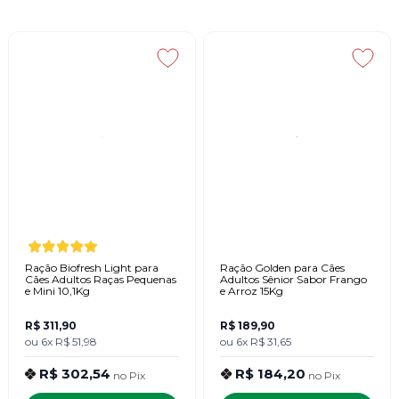
Ração Biofresh Light para
Ração Golden para Cães
Cães Adultos Raças Pequenas
Adultos Sênior Sabor Frango
e Mini 10,1Kg
e Arroz 15Kg
R$ 311,90
R$ 189,90
ou
6x
R$ 51,98
ou
6x
R$ 31,65
R$ 302,54
R$ 184,20
no
Pix
no
Pix