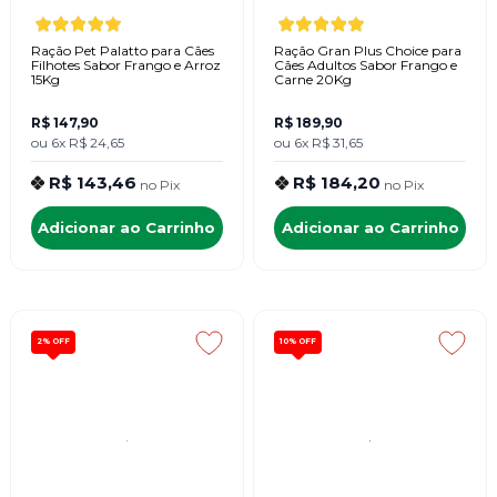
Ração Pet Palatto para Cães
Ração Gran Plus Choice para
Filhotes Sabor Frango e Arroz
Cães Adultos Sabor Frango e
15Kg
Carne 20Kg
R$ 147,90
R$ 189,90
ou
6x
R$ 24,65
ou
6x
R$ 31,65
R$ 143,46
R$ 184,20
no
Pix
no
Pix
Adicionar ao Carrinho
Adicionar ao Carrinho
2%
OFF
10%
OFF