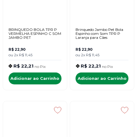
BRINQUEDO BOLA TPR P
Brinquedo Jambo Pet Bola
VERMELHA ESPINHO C SOM
Espinho com Som TPR P
JAMBO PET
Laranja para Cães
R$ 22,90
R$ 22,90
ou
2x
R$ 11,45
ou
2x
R$ 11,45
R$ 22,21
R$ 22,21
no
Pix
no
Pix
Adicionar ao Carrinho
Adicionar ao Carrinho