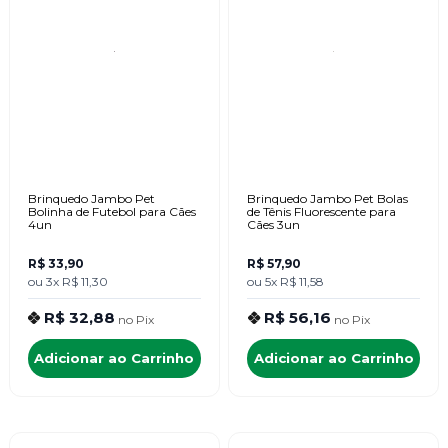
Brinquedo Jambo Pet
Brinquedo Jambo Pet Bolas
Bolinha de Futebol para Cães
de Tênis Fluorescente para
4un
Cães 3un
R$ 33,90
R$ 57,90
ou
3x
R$ 11,30
ou
5x
R$ 11,58
R$ 32,88
R$ 56,16
no
Pix
no
Pix
Adicionar ao Carrinho
Adicionar ao Carrinho