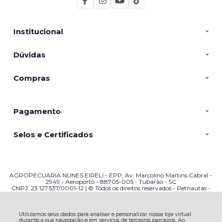
Institucional
Dúvidas
Compras
Pagamento
Selos e Certificados
AGROPECUARIA NUNES EIRELI - EPP, Av. Marcolino Martins Cabral -
2949 - Aeroporto - 88705-005 - Tubarão - SC
CNPJ: 23.127.537/0001-12 | © Todos os direitos reservados - Petnautas -
2026
Utilizamos seus dados para analisar e personalizar nossa loja virtual
durante a sua navegação e em serviços de terceiros parceiros. Ao