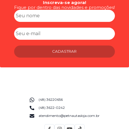
Inscreva-se agora!
Fique por dentro das novidades e promoções!
CADASTRAR
(48) 36220656
(48) 3622-0242
atendimento@petnautasloja.com.br