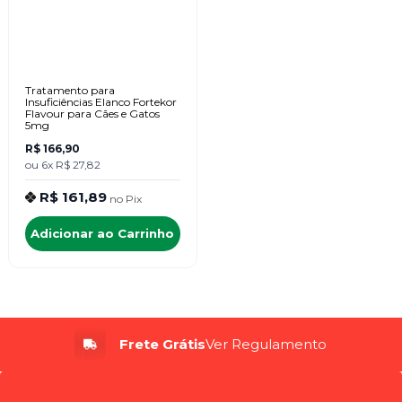
Tratamento para
Insuficiências Elanco Fortekor
Flavour para Cães e Gatos
5mg
R$ 166,90
ou
6x
R$ 27,82
R$ 161,89
no
Pix
Adicionar ao Carrinho
Frete Grátis
Ver Regulamento