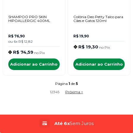
SHAMPOO PRO SKIN
Colônia Deo Petty Talco para
HIPOALLERGIC 400ML
Cães e Gatos 120ml
R$ 76,90
R$ 19,90
ou
6x
R$ 12,82
R$ 19,30
no
Pix
R$ 74,59
no
Pix
Adicionar ao Carrinho
Adicionar ao Carrinho
Página
1
de
5
1
2
3
4
5
Próxima >
Até 6x
Sem Juros