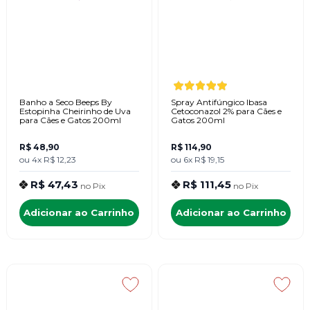
Banho a Seco Beeps By
Spray Antifúngico Ibasa
Estopinha Cheirinho de Uva
Cetoconazol 2% para Cães e
para Cães e Gatos 200ml
Gatos 200ml
R$ 48,90
R$ 114,90
ou
4x
R$ 12,23
ou
6x
R$ 19,15
R$ 47,43
R$ 111,45
no
Pix
no
Pix
Adicionar ao Carrinho
Adicionar ao Carrinho