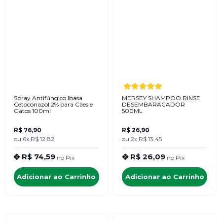
Spray Antifúngico Ibasa
MERSEY SHAMPOO RINSE
Cetoconazol 2% para Cães e
DESEMBARACADOR
Gatos 100ml
500ML
R$ 76,90
R$ 26,90
ou
6x
R$ 12,82
ou
2x
R$ 13,45
R$ 74,59
R$ 26,09
no
Pix
no
Pix
Adicionar ao Carrinho
Adicionar ao Carrinho