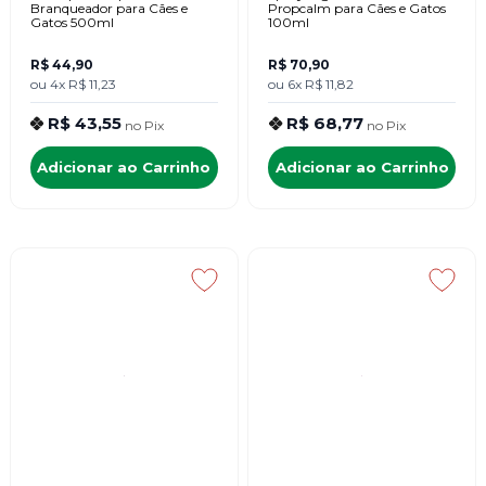
Branqueador para Cães e
Propcalm para Cães e Gatos
Gatos 500ml
100ml
R$ 44,90
R$ 70,90
ou
4x
R$ 11,23
ou
6x
R$ 11,82
R$ 43,55
R$ 68,77
no
Pix
no
Pix
Adicionar ao Carrinho
Adicionar ao Carrinho