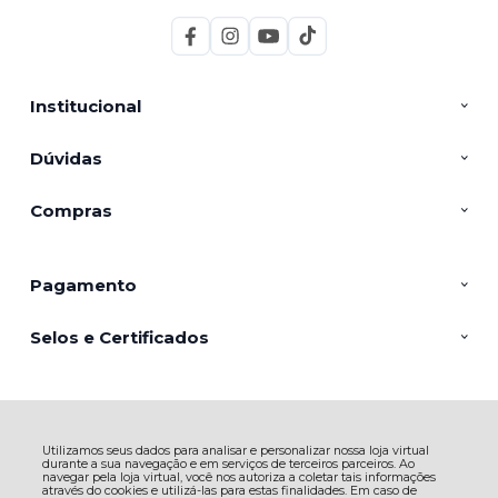
Institucional
Dúvidas
Compras
Pagamento
Selos e Certificados
AGROPECUARIA NUNES EIRELI - EPP, Av. Marcolino Martins Cabral -
2949 - Aeroporto - 88705-005 - Tubarão - SC
Utilizamos seus dados para analisar e personalizar nossa loja virtual
CNPJ: 23.127.537/0001-12 | © Todos os direitos reservados - Petnautas -
durante a sua navegação e em serviços de terceiros parceiros. Ao
2026
navegar pela loja virtual, você nos autoriza a coletar tais informações
através do cookies e utilizá-las para estas finalidades. Em caso de