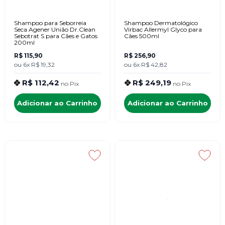
Shampoo para Seborreia
Shampoo Dermatológico
Seca Agener União Dr.Clean
Virbac Allermyl Glyco para
Sebotrat S para Cães e Gatos
Cães 500ml
200ml
R$ 115,90
R$ 256,90
ou
6x
R$ 19,32
ou
6x
R$ 42,82
R$ 112,42
R$ 249,19
no
Pix
no
Pix
Adicionar ao Carrinho
Adicionar ao Carrinho