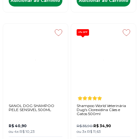
Adicionar ao Carrinho
Adicionar ao Carrinho
2%
OFF
SANOL DOG SHAMPOO
Shampoo World Veterinária
PELE SENSIVEL 500ML
Dug's Clorexidina Cães e
Gatos 500ml
R$ 40,90
R$ 35,90
R$ 34,90
ou
4x
R$ 10,23
ou
3x
R$ 11,63