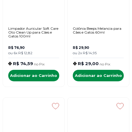
Limpador Auricular Soft Care
Colônia Beeps Melancia para
Oto Clean Up para Cães e
Cães e Gatos 60ml
Gatos 100ml
R$ 76,90
R$ 29,90
ou
6x
R$ 12,82
ou
2x
R$ 14,95
R$ 74,59
R$ 29,00
no
Pix
no
Pix
Adicionar ao Carrinho
Adicionar ao Carrinho