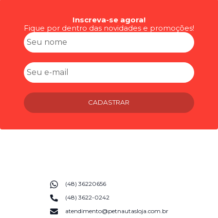
Inscreva-se agora!
Fique por dentro das novidades e promoções!
CADASTRAR
(48) 36220656
(48) 3622-0242
atendimento@petnautasloja.com.br