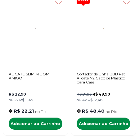
13%
OFF
ALICATE SLIM M BOM
Cortador de Unha BBB Pet
AMIGO
Alicate N2 Cabo de Plástico
para Cães
R$ 22,90
R$ 57,96
R$ 49,90
ou
2x
R$ 11,45
ou
4x
R$ 12,48
R$ 22,21
R$ 48,40
no
Pix
no
Pix
Adicionar ao Carrinho
Adicionar ao Carrinho