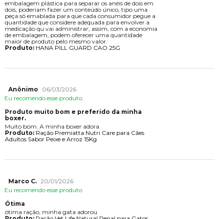
embalagem plástica para separar os anéis de dois em
dois, poderiam fazer um conteúdo único, tipo uma
peça só emablada para que cada consumidor pegue a
quantidade que considere adequada para envolver a
medicação qu vai administrar; assim, com a economia
de embalagem, podem oferecer uma quantidade
maior de produto pelo mesmo valor.
Produto:
HANA PILL GUARD CAO 25G
Anônimo
06/03/2026
Eu recomendo esse produto.
Produto muito bom e preferido da minha
boxer.
Muito bom. A minha boxer adora.
Produto:
Ração Premiatta Nutri Care para Cães
Adultos Sabor Peixe e Arroz 15Kg
Marco C.
20/01/2026
Eu recomendo esse produto.
Ótima
ótima ração, minha gata adorou
Produto:
Ração Vet Life Natural Renal para Gatos