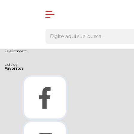
Olá Visitante!
Acesse sua conta e pedidos
Página Inicial
Quem Somos
Como Comprar
Fale Conosco
Lista de
Favoritos