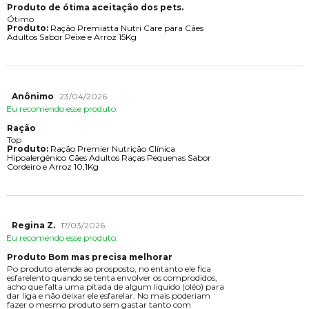
Produto de ótima aceitação dos pets.
Ótimo
Produto:
Ração Premiatta Nutri Care para Cães
Adultos Sabor Peixe e Arroz 15Kg
Anônimo
23/04/2026
Eu recomendo esse produto.
Ração
Top
Produto:
Ração Premier Nutrição Clínica
Hipoalergênico Cães Adultos Raças Pequenas Sabor
Cordeiro e Arroz 10,1Kg
Regina Z.
17/03/2026
Eu recomendo esse produto.
Produto Bom mas precisa melhorar
Po produto atende ao prosposto, no entanto ele fica
esfarelento quando se tenta envolver os comprodidos,
acho que falta uma pitada de algum liquido (oléo) para
dar liga e não deixar ele esfarelar. No mais poderiam
fazer o mesmo produto sem gastar tanto com