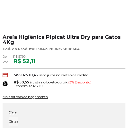
Areia Higiênica Pipicat Ultra Dry para Gatos
4Kg
Cod. do Produto: 13842-7896273808664
De:
R$ 57,90
R$ 52,11
Por:
5x
de
R$ 10,42
sem juros no cartão de crédito
R$ 50,55
à vista no boleto ou pix
(3% Desconto)
Economize
R$ 1,56
Mais formas de pagamento
Cor:
Cinza