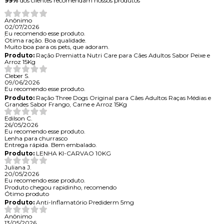
99%
dos clientes recomendam nossos produtos
Anônimo
02/07/2026
Eu recomendo esse produto.
Otima ração. Boa qualidade.
Muito boa para os pets, que adoram.
Produto:
Ração Premiatta Nutri Care para Cães Adultos Sabor Peixe e
Arroz 15Kg
Cleber S.
09/06/2026
Eu recomendo esse produto.
Produto:
Ração Three Dogs Original para Cães Adultos Raças Médias e
Grandes Sabor Frango, Carne e Arroz 15Kg
Edilson C.
26/05/2026
Eu recomendo esse produto.
Lenha para churrasco
Entrega rápida. Bem embalado.
Produto:
LENHA KI-CARVAO 10KG
Juliana J.
20/05/2026
Eu recomendo esse produto.
Produto chegou rapidinho, recomendo
Ótimo produto
Produto:
Anti-Inflamatório Prediderm 5mg
Anônimo
13/05/2026