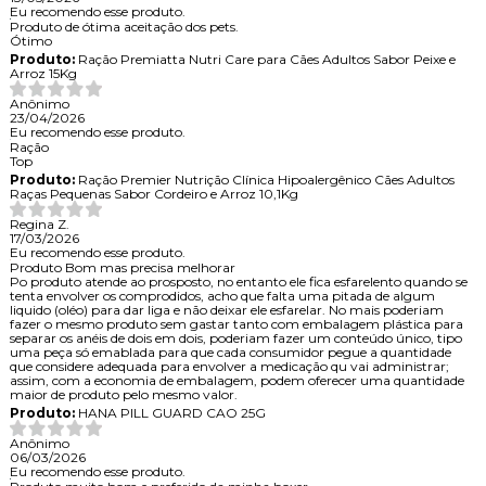
Eu recomendo esse produto.
Produto de ótima aceitação dos pets.
Ótimo
Produto:
Ração Premiatta Nutri Care para Cães Adultos Sabor Peixe e
Arroz 15Kg
Anônimo
23/04/2026
Eu recomendo esse produto.
Ração
Top
Produto:
Ração Premier Nutrição Clínica Hipoalergênico Cães Adultos
Raças Pequenas Sabor Cordeiro e Arroz 10,1Kg
Regina Z.
17/03/2026
Eu recomendo esse produto.
Produto Bom mas precisa melhorar
Po produto atende ao prosposto, no entanto ele fica esfarelento quando se
tenta envolver os comprodidos, acho que falta uma pitada de algum
liquido (oléo) para dar liga e não deixar ele esfarelar. No mais poderiam
fazer o mesmo produto sem gastar tanto com embalagem plástica para
separar os anéis de dois em dois, poderiam fazer um conteúdo único, tipo
uma peça só emablada para que cada consumidor pegue a quantidade
que considere adequada para envolver a medicação qu vai administrar;
assim, com a economia de embalagem, podem oferecer uma quantidade
maior de produto pelo mesmo valor.
Produto:
HANA PILL GUARD CAO 25G
Anônimo
06/03/2026
Eu recomendo esse produto.