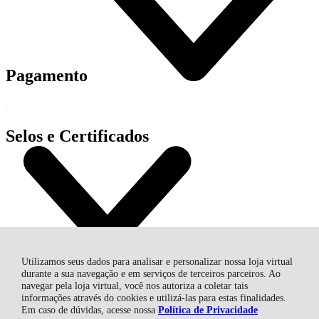
Pagamento
Selos e Certificados
Utilizamos seus dados para analisar e personalizar nossa loja virtual
durante a sua navegação e em serviços de terceiros parceiros. Ao
navegar pela loja virtual, você nos autoriza a coletar tais
informações através do cookies e utilizá-las para estas finalidades.
AGROPECUARIA NUNES EIRELI - EPP, Av. Marcolino Martins
Em caso de dúvidas, acesse nossa
Política de Privacidade
Cabral - 2949 - Aeroporto - 88705-005 - Tubarão - SC