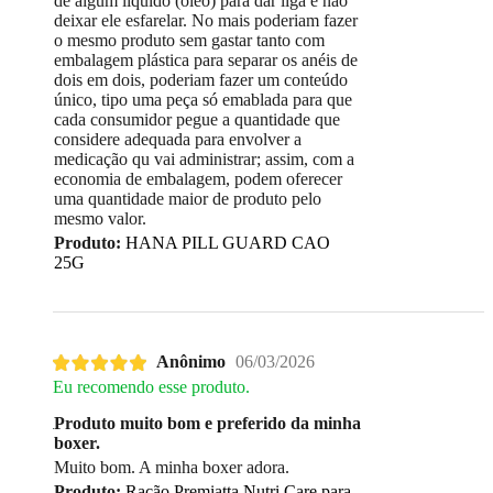
de algum liquido (oléo) para dar liga e não
deixar ele esfarelar. No mais poderiam fazer
o mesmo produto sem gastar tanto com
embalagem plástica para separar os anéis de
dois em dois, poderiam fazer um conteúdo
único, tipo uma peça só emablada para que
cada consumidor pegue a quantidade que
considere adequada para envolver a
medicação qu vai administrar; assim, com a
economia de embalagem, podem oferecer
uma quantidade maior de produto pelo
mesmo valor.
Produto:
HANA PILL GUARD CAO
25G
Anônimo
06/03/2026
Eu recomendo esse produto.
Produto muito bom e preferido da minha
boxer.
Muito bom. A minha boxer adora.
Produto:
Ração Premiatta Nutri Care para