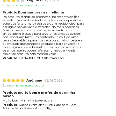
Regina Z.
17/03/2026
Eu recomendo esse produto.
Produto Bom mas precisa melhorar
Po produto atende ao prosposto, no entanto ele fica
esfarelento quando se tenta envolver os comprodidos,
acho que falta uma pitada de algum liquido (oléo) para
dar liga e não deixar ele esfarelar. No mais poderiam
fazer o mesmo produto sem gastar tanto com
embalagem plástica para separar os anéis de dois em
dois, poderiam fazer um conteúdo único, tipo uma
peça só emablada para que cada consumidor pegue a
quantidade que considere adequada para envolver a
medicação qu vai administrar; assim, com a economia
de embalagem, podem oferecer uma quantidade
maior de produto pelo mesmo valor.
Produto:
HANA PILL GUARD CAO 25G
Anônimo
06/03/2026
Eu recomendo esse produto.
Produto muito bom e preferido da minha
boxer.
Muito bom. A minha boxer adora.
Produto:
Ração Premiatta Nutri Care para Cães
Adultos Sabor Peixe e Arroz 15Kg