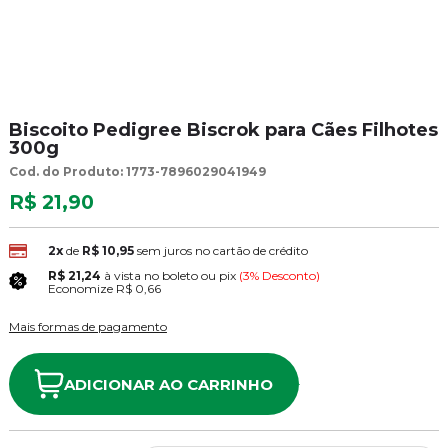
Biscoito Pedigree Biscrok para Cães Filhotes
300g
Cod. do Produto: 1773-7896029041949
R$ 21,90
2x
de
R$ 10,95
sem juros no cartão de crédito
R$ 21,24
à vista no boleto ou pix
(3% Desconto)
Economize
R$ 0,66
Mais formas de pagamento
ADICIONAR AO CARRINHO