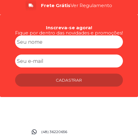
Até 6x
Sem Juros
Inscreva-se agora!
Fique por dentro das novidades e promoções!
CADASTRAR
(48) 36220656