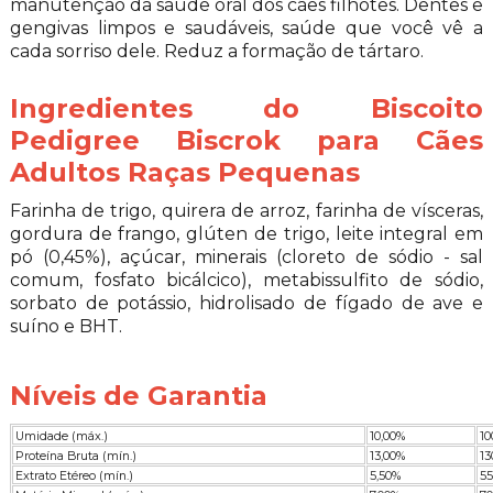
manutenção da saúde oral dos cães filhotes. Dentes e
gengivas limpos e saudáveis, saúde que você vê a
cada sorriso dele. Reduz a formação de tártaro.
Ingredientes do Biscoito
Pedigree Biscrok para Cães
Adultos Raças Pequenas
Farinha de trigo, quirera de arroz, farinha de vísceras,
gordura de frango, glúten de trigo, leite integral em
pó (0,45%), açúcar, minerais (cloreto de sódio - sal
comum, fosfato bicálcico), metabissulfito de sódio,
sorbato de potássio, hidrolisado de fígado de ave e
suíno e BHT.
Níveis de Garantia
Umidade (máx.)
10,00%
10
Proteína Bruta (mín.)
13,00%
13
Extrato Etéreo (mín.)
5,50%
5