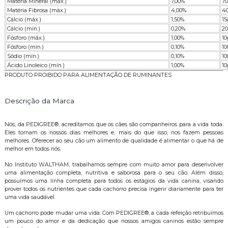
Matéria Mineral (máx.)
7,00%
7
Matéria Fibrosa (máx.)
4,00%
4
Cálcio (máx.)
1,50%
15
Cálcio (mín.)
0,20%
2
Fósforo (máx.)
1,00%
10
Fósforo (mín.)
0,10%
1
Sódio (mín.)
0,10%
1
Ácido Linoleico (mín.)
1,00%
10
PRODUTO PROIBIDO PARA ALIMENTAÇÃO DE RUMINANTES
Descrição da Marca
Nós, da PEDIGREE®, acreditamos que os cães são companheiros para a vida toda.
Eles tornam os nossos dias melhores e, mais do que isso, nos fazem pessoas
melhores. Oferecer ao seu cão um alimento de qualidade é alimentar o que há de
melhor em todos nós.
No Instituto WALTHAM, trabalhamos sempre com muito amor para desenvolver
uma alimentação completa, nutritiva e saborosa para o seu cão. Além disso,
possuímos uma linha completa para todos os estágios da vida canina, visando
prover todos os nutrientes que cada cachorro precisa ingerir diariamente para ter
uma vida saudável.
Um cachorro pode mudar uma vida. Com PEDIGREE®, a cada refeição retribuímos
um pouco do amor e da dedicação que nossos amigos caninos estão sempre