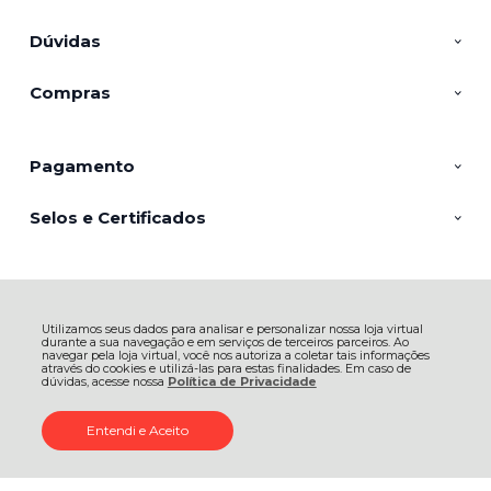
Dúvidas
Compras
Pagamento
Selos e Certificados
AGROPECUARIA NUNES EIRELI - EPP, Av. Marcolino Martins Cabral -
2949 - Aeroporto - 88705-005 - Tubarão - SC
Utilizamos seus dados para analisar e personalizar nossa loja virtual
CNPJ: 23.127.537/0001-12 | © Todos os direitos reservados - Petnautas -
durante a sua navegação e em serviços de terceiros parceiros. Ao
2026
navegar pela loja virtual, você nos autoriza a coletar tais informações
através do cookies e utilizá-las para estas finalidades. Em caso de
dúvidas, acesse nossa
Política de Privacidade
Entendi e Aceito