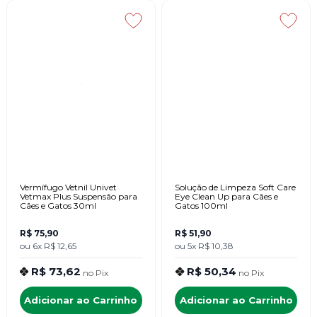
Vermífugo Vetnil Univet
Solução de Limpeza Soft Care
Vetmax Plus Suspensão para
Eye Clean Up para Cães e
Cães e Gatos 30ml
Gatos 100ml
R$ 75,90
R$ 51,90
ou
6x
R$ 12,65
ou
5x
R$ 10,38
R$ 73,62
R$ 50,34
no
Pix
no
Pix
Adicionar ao Carrinho
Adicionar ao Carrinho