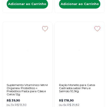
Adicionar ao Carrinho
Adicionar ao Carrinho
Suplemento Vitamínico Vetnil
Ração Monello para Gatos
Organew Probiótico +
Castrados sabor Peru e
Prebiótico Pasta para Cães e
Salmão 10,1Kg
Gatos 12g
R$ 39,90
R$ 178,90
ou
3x
R$ 13,30
ou
6x
R$ 29,82