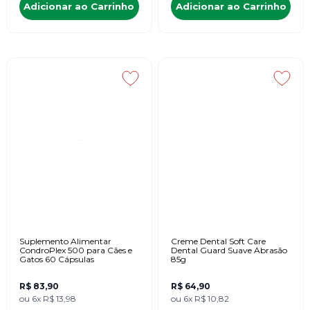
Adicionar ao Carrinho
Adicionar ao Carrinho
Suplemento Alimentar
Creme Dental Soft Care
CondroPlex 500 para Cães e
Dental Guard Suave Abrasão
Gatos 60 Cápsulas
85g
R$ 83,90
R$ 64,90
ou
6x
R$ 13,98
ou
6x
R$ 10,82