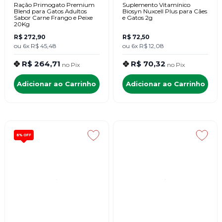
Ração Primogato Premium
Suplemento Vitamínico
Blend para Gatos Adultos
Biosyn Nuxcell Plus para Cães
Sabor Carne Frango e Peixe
e Gatos 2g
20Kg
R$ 272,90
R$ 72,50
ou
6x
R$ 45,48
ou
6x
R$ 12,08
R$ 264,71
R$ 70,32
no
Pix
no
Pix
Adicionar ao Carrinho
Adicionar ao Carrinho
8%
OFF