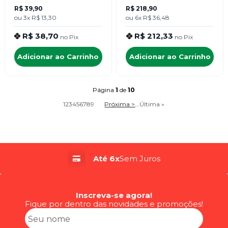
R$ 39,90
R$ 218,90
ou
3x
R$ 13,30
ou
6x
R$ 36,48
R$ 38,70
R$ 212,33
no
Pix
no
Pix
Adicionar ao Carrinho
Adicionar ao Carrinho
Página
1
de
10
1
2
3
4
5
6
7
8
9
Próxima >
...
Última »
Até 6x
Sem Juros
Inscreva-se agora!
Fique por dentro das novidades e promoções!