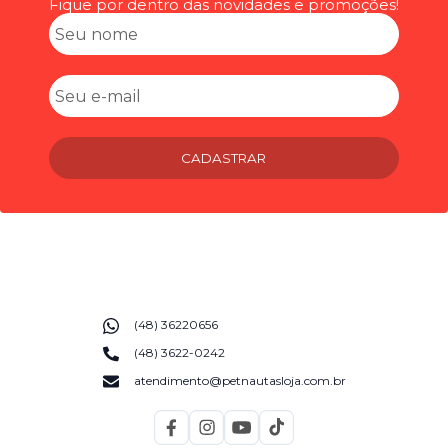
Fique por dentro das novidades e promoções!
CADASTRAR
(48) 36220656
(48) 3622-0242
atendimento@petnautasloja.com.br