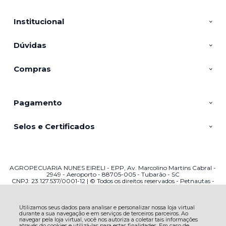
Institucional
Dúvidas
Compras
Pagamento
Selos e Certificados
AGROPECUARIA NUNES EIRELI - EPP, Av. Marcolino Martins Cabral -
2949 - Aeroporto - 88705-005 - Tubarão - SC
CNPJ: 23.127.537/0001-12 | © Todos os direitos reservados - Petnautas -
2026
Utilizamos seus dados para analisar e personalizar nossa loja virtual
durante a sua navegação e em serviços de terceiros parceiros. Ao
navegar pela loja virtual, você nos autoriza a coletar tais informações
através do cookies e utilizá-las para estas finalidades. Em caso de