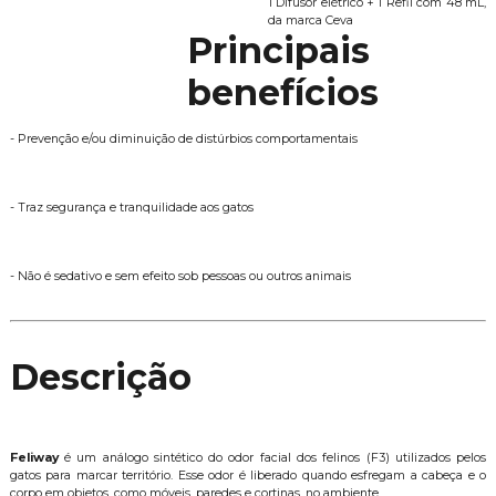
1 Difusor elétrico + 1 Refil com 48 mL,
da marca Ceva
Principais
benefícios
- Prevenção e/ou diminuição de distúrbios comportamentais
- Traz segurança e tranquilidade aos gatos
- Não é sedativo e sem efeito sob pessoas ou outros animais
Descrição
Feliway
é um análogo sintético do odor facial dos felinos (F3) utilizados pelos
gatos para marcar território. Esse odor é liberado quando esfregam a cabeça e o
corpo em objetos, como móveis, paredes e cortinas, no ambiente.