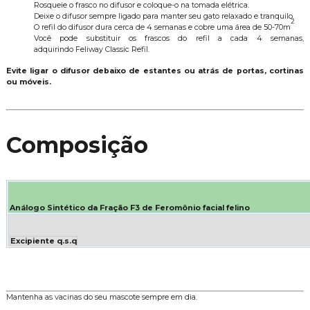
Rosqueie o frasco no difusor e coloque-o na tomada elétrica.
Deixe o difusor sempre ligado para manter seu gato relaxado e tranquilo.
2
O refil do difusor dura cerca de 4 semanas e cobre uma área de 50-70m
Você pode substituir os frascos do refil a cada 4 semanas,
adquirindo Feliway Classic Refil.
Evite ligar o difusor debaixo de estantes ou atrás de portas, cortinas
ou móveis.
Composição
Análogo Sintético da Fração F3 de Feromônio facial felino
Excipiente q.s.q
Mantenha as vacinas do seu mascote sempre em dia.