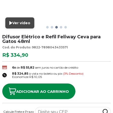
Ver vídeo
Difusor Elétrico e Refil Feliway Ceva para
Gatos 48ml
Cod. do Produto: 9822-7898043433571
R$ 334,90
6x
de
R$ 55,82
sem juros no cartão de crédito
R$ 324,85
à vista no boleto ou pix
(3% Desconto)
Economize
R$ 10,05
ADICIONAR AO CARRINHO
Calcule Frete e Prazo