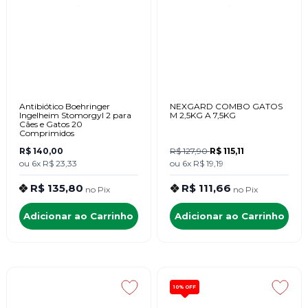
Antibiótico Boehringer
NEXGARD COMBO GATOS
Ingelheim Stomorgyl 2 para
M 2,5KG A 7,5KG
Cães e Gatos 20
Comprimidos
R$ 140,00
R$ 127,90
R$ 115,11
ou
6x
R$ 23,33
ou
6x
R$ 19,19
R$ 135,80
R$ 111,66
no
Pix
no
Pix
Adicionar ao Carrinho
Adicionar ao Carrinho
10%
OFF