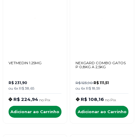
VETMEDIN 1.25MG
NEXGARD COMBO GATOS
P 0,8KG A 2,5KG
R$ 231,90
R$ 123,90
R$ 111,51
ou
6x
R$ 38,65
ou
6x
R$ 18,59
R$ 224,94
R$ 108,16
no
Pix
no
Pix
Adicionar ao Carrinho
Adicionar ao Carrinho