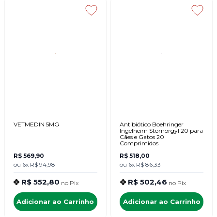
VETMEDIN 5MG
Antibiótico Boehringer
Ingelheim Stomorgyl 20 para
Cães e Gatos 20
Comprimidos
R$ 569,90
R$ 518,00
ou
6x
R$ 94,98
ou
6x
R$ 86,33
R$ 552,80
R$ 502,46
no
Pix
no
Pix
Adicionar ao Carrinho
Adicionar ao Carrinho