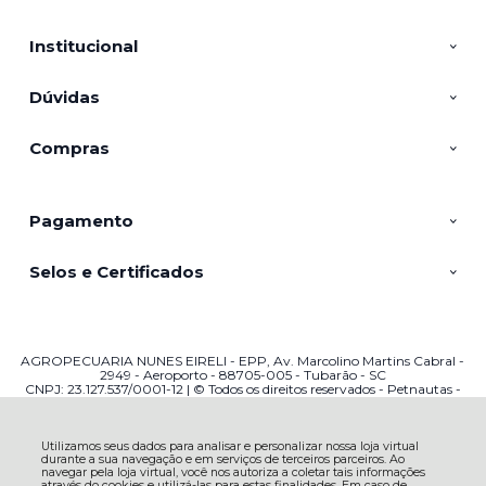
Institucional
Dúvidas
Compras
Pagamento
Selos e Certificados
AGROPECUARIA NUNES EIRELI - EPP, Av. Marcolino Martins Cabral -
2949 - Aeroporto - 88705-005 - Tubarão - SC
CNPJ: 23.127.537/0001-12 | © Todos os direitos reservados - Petnautas -
2026
Utilizamos seus dados para analisar e personalizar nossa loja virtual
durante a sua navegação e em serviços de terceiros parceiros. Ao
navegar pela loja virtual, você nos autoriza a coletar tais informações
através do cookies e utilizá-las para estas finalidades. Em caso de