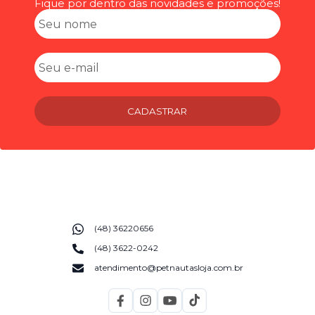
Fique por dentro das novidades e promoções!
CADASTRAR
(48) 36220656
(48) 3622-0242
atendimento@petnautasloja.com.br