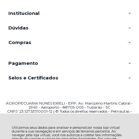
Institucional
Dúvidas
Compras
Pagamento
Selos e Certificados
AGROPECUARIA NUNES EIRELI - EPP, Av. Marcolino Martins Cabral -
2949 - Aeroporto - 88705-005 - Tubarão - SC
CNPJ: 23.127.537/0001-12 | © Todos os direitos reservados - Petnautas -
2026
Utilizamos seus dados para analisar e personalizar nossa loja virtual
durante a sua navegação e em serviços de terceiros parceiros. Ao
navegar pela loja virtual, você nos autoriza a coletar tais informações
através do cookies e utilizá-las para estas finalidades. Em caso de