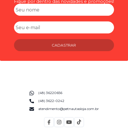
Fique por dentro das novidades e promoções!
CADASTRAR
(48) 36220656
(48) 3622-0242
atendimento@petnautasloja.com.br