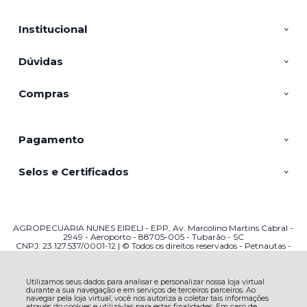
Institucional
Dúvidas
Compras
Pagamento
Selos e Certificados
AGROPECUARIA NUNES EIRELI - EPP, Av. Marcolino Martins Cabral -
2949 - Aeroporto - 88705-005 - Tubarão - SC
CNPJ: 23.127.537/0001-12 | © Todos os direitos reservados - Petnautas -
2026
Utilizamos seus dados para analisar e personalizar nossa loja virtual
durante a sua navegação e em serviços de terceiros parceiros. Ao
navegar pela loja virtual, você nos autoriza a coletar tais informações
através do cookies e utilizá-las para estas finalidades. Em caso de