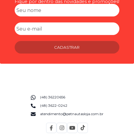
Fique por dentro das novidades e promoções!
CADASTRAR
(48) 36220656
(48) 3622-0242
atendimento@petnautasloja.com.br