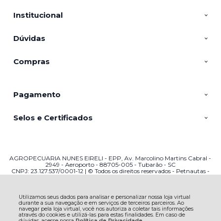
Institucional
Dúvidas
Compras
Pagamento
Selos e Certificados
AGROPECUARIA NUNES EIRELI - EPP, Av. Marcolino Martins Cabral -
2949 - Aeroporto - 88705-005 - Tubarão - SC
CNPJ: 23.127.537/0001-12 | © Todos os direitos reservados - Petnautas -
2026
Utilizamos seus dados para analisar e personalizar nossa loja virtual
durante a sua navegação e em serviços de terceiros parceiros. Ao
navegar pela loja virtual, você nos autoriza a coletar tais informações
através do cookies e utilizá-las para estas finalidades. Em caso de
dúvidas, acesse nossa
Política de Privacidade