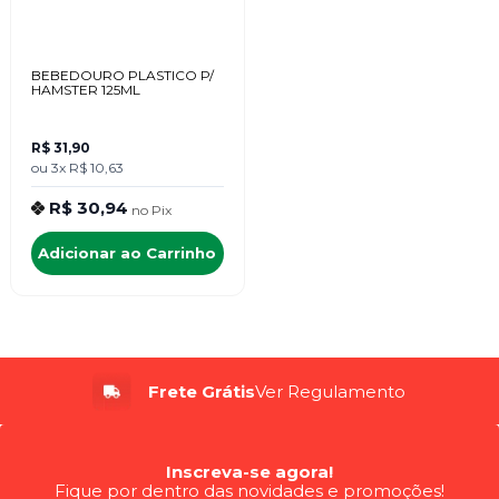
BEBEDOURO PLASTICO P/
HAMSTER 125ML
R$ 31,90
ou
3x
R$ 10,63
R$ 30,94
no
Pix
Adicionar ao Carrinho
Frete Grátis
Ver Regulamento
Inscreva-se agora!
Fique por dentro das novidades e promoções!