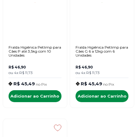
Fralda Higiênica Petlimp para
Fralda Higiênica Petlimp para
Cães P até 3,5kg com 10
Cães G 6 a 12kg com 6
Unidades
Unidades
R$ 46,90
R$ 46,90
ou
4x
R$ 11,73
ou
4x
R$ 11,73
R$ 45,49
R$ 45,49
no
Pix
no
Pix
Adicionar ao Carrinho
Adicionar ao Carrinho