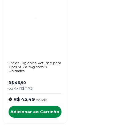
Fralda Higiênica Petlimp para
Cães M 3 a 7kg com 8
Unidades
R$ 46,90
ou
4x
R$ 11,73
R$ 45,49
no
Pix
Adicionar ao Carrinho