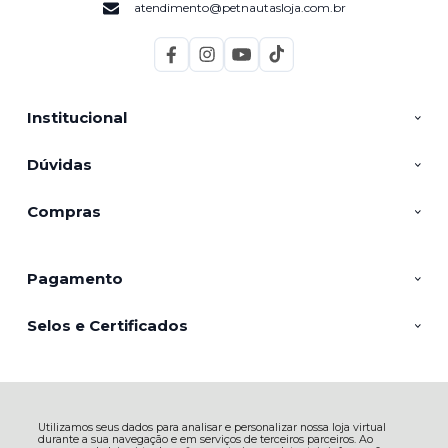
atendimento@petnautasloja.com.br
Institucional
Dúvidas
Compras
Pagamento
Selos e Certificados
AGROPECUARIA NUNES EIRELI - EPP, Av. Marcolino Martins Cabral -
2949 - Aeroporto - 88705-005 - Tubarão - SC
Utilizamos seus dados para analisar e personalizar nossa loja virtual
CNPJ: 23.127.537/0001-12 | © Todos os direitos reservados - Petnautas -
durante a sua navegação e em serviços de terceiros parceiros. Ao
2026