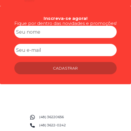
Inscreva-se agora!
Fique por dentro das novidades e promoções!
CADASTRAR
(48) 36220656
(48) 3622-0242