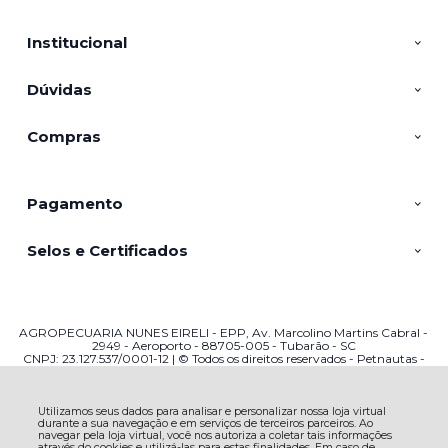
Institucional
Dúvidas
Compras
Pagamento
Selos e Certificados
AGROPECUARIA NUNES EIRELI - EPP, Av. Marcolino Martins Cabral -
2949 - Aeroporto - 88705-005 - Tubarão - SC
CNPJ: 23.127.537/0001-12 | © Todos os direitos reservados - Petnautas -
2026
Utilizamos seus dados para analisar e personalizar nossa loja virtual
durante a sua navegação e em serviços de terceiros parceiros. Ao
navegar pela loja virtual, você nos autoriza a coletar tais informações
através do cookies e utilizá-las para estas finalidades. Em caso de