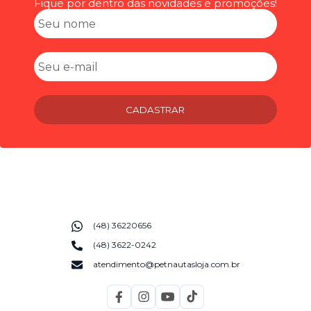
Fique por dentro das novidades e promoções!
CADASTRAR
(48) 36220656
(48) 3622-0242
atendimento@petnautasloja.com.br