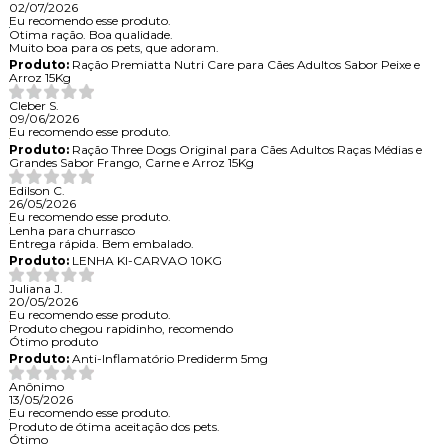
02/07/2026
Eu recomendo esse produto.
Otima ração. Boa qualidade.
Muito boa para os pets, que adoram.
Produto:
Ração Premiatta Nutri Care para Cães Adultos Sabor Peixe e
Arroz 15Kg
Cleber S.
09/06/2026
Eu recomendo esse produto.
Produto:
Ração Three Dogs Original para Cães Adultos Raças Médias e
Grandes Sabor Frango, Carne e Arroz 15Kg
Edilson C.
26/05/2026
Eu recomendo esse produto.
Lenha para churrasco
Entrega rápida. Bem embalado.
Produto:
LENHA KI-CARVAO 10KG
Juliana J.
20/05/2026
Eu recomendo esse produto.
Produto chegou rapidinho, recomendo
Ótimo produto
Produto:
Anti-Inflamatório Prediderm 5mg
Anônimo
13/05/2026
Eu recomendo esse produto.
Produto de ótima aceitação dos pets.
Ótimo