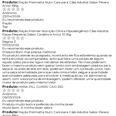
Produto:
Ração Premiatta Nutri Care para Cães Adultos Sabor Peixe e
Arroz 15Kg
Anônimo
23/04/2026
Eu recomendo esse produto.
Ração
Top
Produto:
Ração Premier Nutrição Clínica Hipoalergênico Cães Adultos
Raças Pequenas Sabor Cordeiro e Arroz 10,1Kg
Regina Z.
17/03/2026
Eu recomendo esse produto.
Produto Bom mas precisa melhorar
Po produto atende ao prosposto, no entanto ele fica esfarelento quando se
tenta envolver os comprodidos, acho que falta uma pitada de algum
liquido (oléo) para dar liga e não deixar ele esfarelar. No mais poderiam
fazer o mesmo produto sem gastar tanto com embalagem plástica para
separar os anéis de dois em dois, poderiam fazer um conteúdo único, tipo
uma peça só emablada para que cada consumidor pegue a quantidade
que considere adequada para envolver a medicação qu vai administrar;
assim, com a economia de embalagem, podem oferecer uma quantidade
maior de produto pelo mesmo valor.
Produto:
HANA PILL GUARD CAO 25G
Anônimo
06/03/2026
Eu recomendo esse produto.
Produto muito bom e preferido da minha boxer.
Muito bom. A minha boxer adora.
Produto:
Ração Premiatta Nutri Care para Cães Adultos Sabor Peixe e
Arroz 15Kg