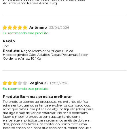
Adultos Sabor Peixe e Arroz 15Kg
Anônimo
23/04/2026
Eu recomendo esse produto.
Ração
Top
Produto:
Ração Premier Nutrição Clínica
Hipoalergênico Cães Adultos Raças Pequenas Sabor
Cordeiro e Arroz 10,1Kg
Regina Z.
17/03/2026
Eu recomendo esse produto.
Produto Bom mas precisa melhorar
Po produto atende ao prosposto, no entanto ele fica
esfarelento quando se tenta envolver os comprodidos,
acho que falta uma pitada de algum liquido (oléo) para
dar liga e não deixar ele esfarelar. No mais poderiam
fazer o mesmo produto sem gastar tanto com
embalagem plástica para separar os anéis de dois em
dois, poderiam fazer um conteúdo único, tipo uma
peça só emablada para que cada consumidor pegue a