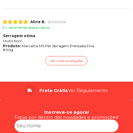
Aline B.
12/01/2026
Eu recomendo esse produto.
Serragem otima
Muito bom
Produto:
Marvalha MS Pet Serragem Prensada Fina
800g
Ver mais avaliações
Frete Grátis
Ver Regulamento
Inscreva-se agora!
Fique por dentro das novidades e promoções!