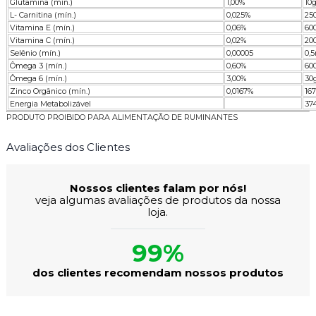
Glutamina (mín.)
1,00%
10
L- Carnitina (mín.)
0,025%
25
Vitamina E (mín.)
0,06%
60
Vitamina C (mín.)
0,02%
20
Selênio (mín.)
0,00005
0,
Ômega 3 (mín.)
0,60%
60
Ômega 6 (mín.)
3,00%
30
Zinco Orgânico (mín.)
0,0167%
16
Energia Metabolizável
37
PRODUTO PROIBIDO PARA ALIMENTAÇÃO DE RUMINANTES
Avaliações dos Clientes
Nossos clientes falam por nós!
veja algumas avaliações de produtos da nossa
loja.
99%
dos clientes recomendam nossos produtos