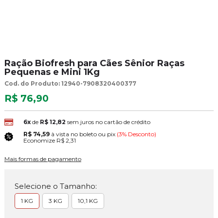
Ração Biofresh para Cães Sênior Raças
Pequenas e Mini 1Kg
Cod. do Produto: 12940-7908320400377
R$ 76,90
6x
de
R$ 12,82
sem juros no cartão de crédito
R$ 74,59
à vista no boleto ou pix
(3% Desconto)
Economize
R$ 2,31
Mais formas de pagamento
Selecione o Tamanho:
1 KG
3 KG
10,1 KG