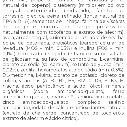
natural de licopeno), blueberry (mirtilo) em pó, ovo
integral pasteurizado desidratado, farinha de
torresmo, óleo de peixe refinado (fonte natural de
EPA e DHA), sementes de linhaça, farinha de vísceras
de frango e gordura de frango (preservados
naturalmente com tocoferóis e extrato de alecrim),
aveia, arroz integral, quirera de arroz, fibra de ervilha,
polpa de beterraba, prebióticos (parede celular de
levedura (MOS – mín. 0,03%) e inulina (FOS – mín.
0,1%)), hidrolisado de fígado de frango e suíno, sulfato
de glicosamina, sulfato de condroitina, L-carnitina,
cloreto de sódio (sal comum), extrato de yucca (mín.
0,02%), zeólita, hexametafosfato de sódio (mín. 0,3%),
DL-metionina, L-lisina, cloreto de potássio, cloreto de
colina, vitaminas (A, B1, B2, B6, B12, C, D3, E, K3, H,
niacina, ácido pantotênico e ácido fólico), minerais
orgânicos (cobre aminoácido-quelato, ferro
aminoácido-quelato, manganês aminoácido-quelato,
zinco aminoácido-quelato, complexo selênio
aminoácido), iodato de cálcio e antioxidantes naturais
(extrato de chá verde, concentrado de tocoferóis,
extrato de alecrim e ácido cítrico).