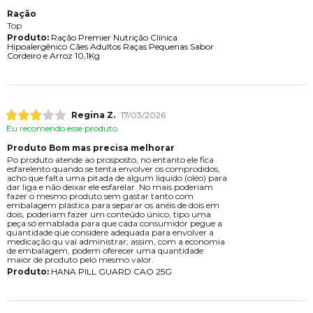
Ração
Top
Produto:
Ração Premier Nutrição Clínica
Hipoalergênico Cães Adultos Raças Pequenas Sabor
Cordeiro e Arroz 10,1Kg
Regina Z.
17/03/2026
Eu recomendo esse produto.
Produto Bom mas precisa melhorar
Po produto atende ao prosposto, no entanto ele fica
esfarelento quando se tenta envolver os comprodidos,
acho que falta uma pitada de algum liquido (oléo) para
dar liga e não deixar ele esfarelar. No mais poderiam
fazer o mesmo produto sem gastar tanto com
embalagem plástica para separar os anéis de dois em
dois, poderiam fazer um conteúdo único, tipo uma
peça só emablada para que cada consumidor pegue a
quantidade que considere adequada para envolver a
medicação qu vai administrar; assim, com a economia
de embalagem, podem oferecer uma quantidade
maior de produto pelo mesmo valor.
Produto:
HANA PILL GUARD CAO 25G