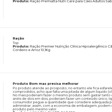
Produto:
Ração Premiatta Nutri Care para Cães Adultos Sab
Ração
Top
Produto:
Ração Premier Nutrição Clínica Hipoalergênico C
Cordeiro e Arroz 10,1Kg
Produto Bom mas precisa melhorar
Po produto atende ao prosposto, no entanto ele fica esfarel
comprodidos, acho que falta uma pitada de algum liquido (oléo
No mais poderiam fazer o mesmo produto sem gastar tanto 
anéis de dois em dois, poderiam fazer um conteúdo único, 
consumidor pegue a quantidade que considere adequada pa
administrar; assim, com a economia de embalagem, podem 
produto pelo mesmo valor.