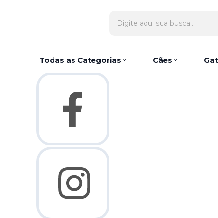
Olá Visitante!
Acesse sua conta e pedidos
Página Inicial
Quem Somos
Como Comprar
Fale Conosco
Lista de
Todas as Categorias
Cães
Gat
Favoritos