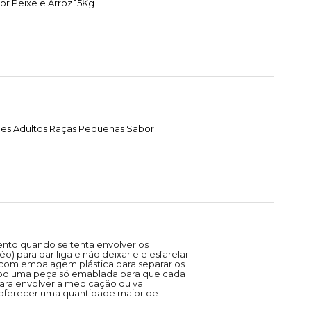
or Peixe e Arroz 15Kg
ães Adultos Raças Pequenas Sabor
ento quando se tenta envolver os
) para dar liga e não deixar ele esfarelar.
com embalagem plástica para separar os
tipo uma peça só emablada para que cada
ra envolver a medicação qu vai
oferecer uma quantidade maior de