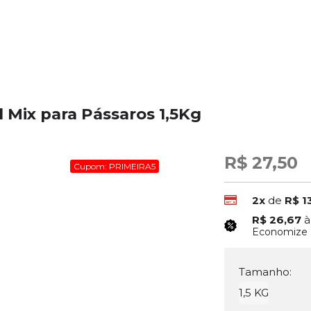
 Mix para Pássaros 1,5Kg
R$ 27,50
Cupom: PRIMEIRA5
2x
de
R$ 1
R$ 26,67
à
Economize
Tamanho:
1,5 KG