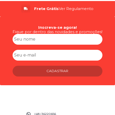
Frete Grátis
Ver Regulamento
Inscreva-se agora!
Fique por dentro das novidades e promoções!
CADASTRAR
(48) 36220656