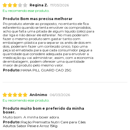
Regina Z.
17/03/2026
Eu recomendo esse produto.
Produto Bom mas precisa melhorar
Po produto atende ao prosposto, no entanto ele fica
esfarelento quando se tenta envolver os comprodidos,
acho que falta uma pitada de algum liquido (oléo) para
dar liga e não deixar ele esfarelar. No mais poderiam
fazer o mesmo produto sem gastar tanto com
embalagem plástica para separar os anéis de dois em
dois, poderiam fazer um conteúdo único, tipo uma
peça só emablada para que cada consumidor pegue a
quantidade que considere adequada para envolver a
medicação qu vai administrar; assim, com a economia
de embalagem, podem oferecer uma quantidade
maior de produto pelo mesmo valor.
Produto:
HANA PILL GUARD CAO 25G
Anônimo
06/03/2026
Eu recomendo esse produto.
Produto muito bom e preferido da minha
boxer.
Muito bom. A minha boxer adora.
Produto:
Ração Premiatta Nutri Care para Cães
Adultos Sabor Peixe e Arroz 15Kg