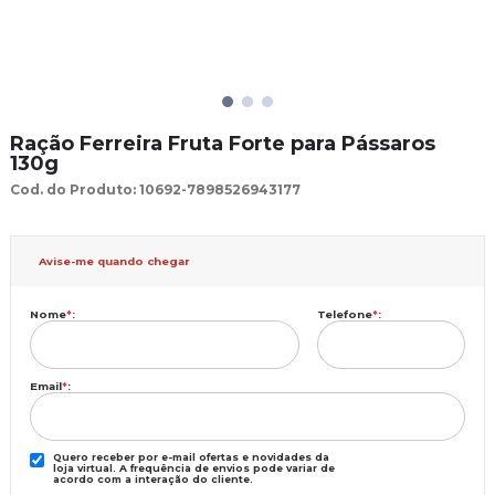
Ração Ferreira Fruta Forte para Pássaros
130g
Cod. do Produto: 10692-7898526943177
Avise-me quando chegar
Nome
*
:
Telefone
*
:
Email
*
:
Quero receber por e-mail ofertas e novidades da
loja virtual. A frequência de envios pode variar de
acordo com a interação do cliente.