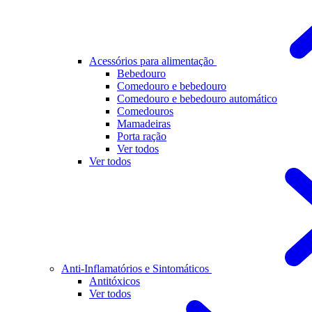
Acessórios para alimentação
Bebedouro
Comedouro e bebedouro
Comedouro e bebedouro automático
Comedouros
Mamadeiras
Porta ração
Ver todos
Ver todos
Anti-Inflamatórios e Sintomáticos
Antitóxicos
Ver todos