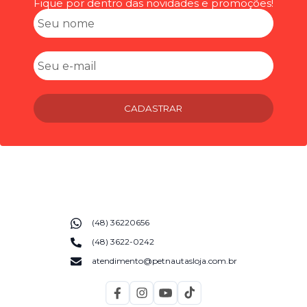
Fique por dentro das novidades e promoções!
CADASTRAR
(48) 36220656
(48) 3622-0242
atendimento@petnautasloja.com.br