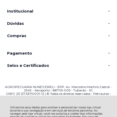
Institucional
Dúvidas
Compras
Pagamento
Selos e Certificados
AGROPECUARIA NUNES EIRELI - EPP, Av. Marcolino Martins Cabral -
2949 - Aeroporto - 88705-005 - Tubarão - SC
CNPJ: 23.127.537/0001-12 | © Todos os direitos reservados - Petnautas -
2026
Utilizamos seus dados para analisar e personalizar nossa loja virtual
durante a sua navegação e em serviços de terceiros parceiros. Ao
navegar pela loja virtual, você nos autoriza a coletar tais informações
através do cookies e utilizá-las para estas finalidades. Em caso de