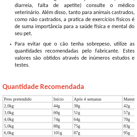
diarreia, falta de apetite) consulte o médico
veterinário. Além disso, tanto para animais castrados,
como não castrados, a pratica de exercícios físicos é
de suma importância para a saúde física e mental do
seu pet.
Para evitar que o cão tenha sobrepeso, utilize as
quantidades recomendadas pelo fabricante. Estes
valores são obtidos através de inúmeros estudos e
testes.
Quantidade Recomendada
Peso pretendido
Início
Após 4 semanas
Manuta
2,0kg
44g
38g
42g
3,0kg
60g
51g
57g
4,0kg
74g
64g
70g
5,0kg
88g
75g
83g
6,0kg
101g
87g
95g