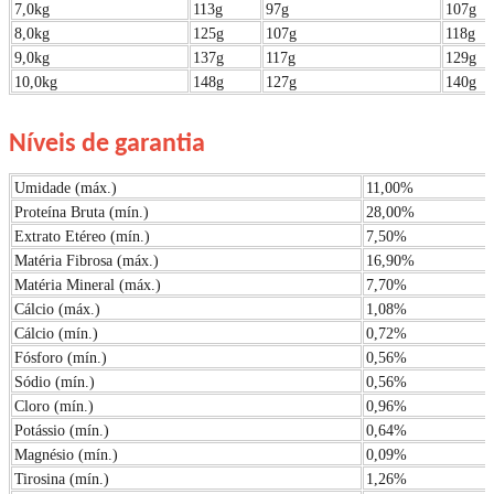
7,0kg
113g
97g
107g
8,0kg
125g
107g
118g
9,0kg
137g
117g
129g
10,0kg
148g
127g
140g
Níveis de garantia
Umidade (máx.)
11,00%
Proteína Bruta (mín.)
28,00%
Extrato Etéreo (mín.)
7,50%
Matéria Fibrosa (máx.)
16,90%
Matéria Mineral (máx.)
7,70%
Cálcio (máx.)
1,08%
Cálcio (mín.)
0,72%
Fósforo (mín.)
0,56%
Sódio (mín.)
0,56%
Cloro (mín.)
0,96%
Potássio (mín.)
0,64%
Magnésio (mín.)
0,09%
Tirosina (mín.)
1,26%