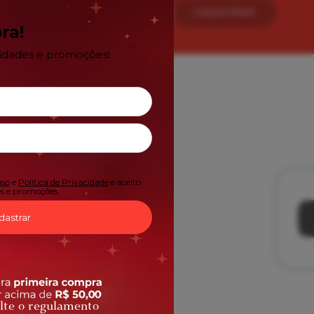
CADASTRAR
ra!
vidades e promoções!
uso
e
Politica de Privacidade
e aceito
s e promoções.
dastrar