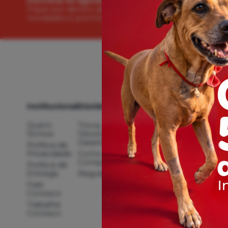
Inscreva-se agora!
Fique por dentro das
novidades e promoções!
Institucional
Dúvidas
Compras
Atendimento
Quem
Troca,
Meus
(48) 36220
Somos
Devolução,
Pedidos
(48) 3622-
Garantia
Política de
Minha
Privacidade
Como
Conta
Comprar
Política de
Rastrear
atendimento@p
Entrega
Regulamento
Pedido
Fale
Conosco
Trabalhe
Conosco