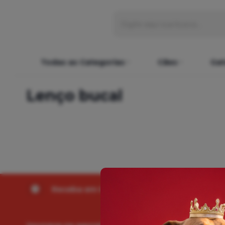
Todas as Categorias
Cães
Gat
Lenço bucal
Receba em Horas
Frete Grátis
V