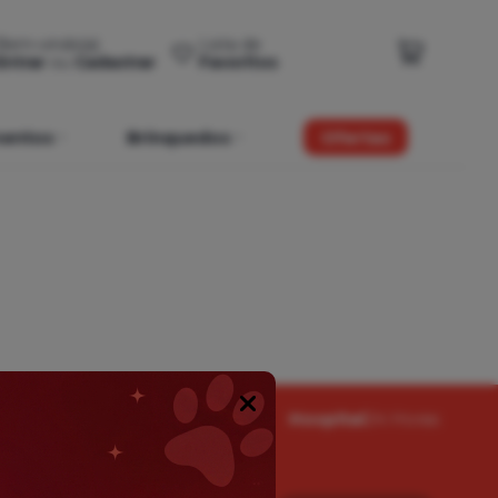
Bem-vindo(a)
Lista de
Entrar
ou
Cadastrar
Favoritos
entos
Brinquedos
Ofertas
% de Desconto
no PIX
Hospital
24 Horas
Popup