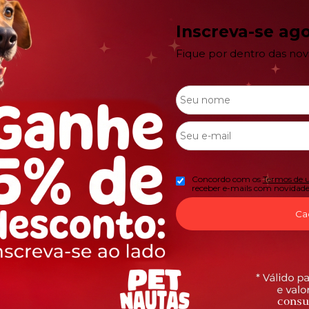
Inscreva-se ago
Fique por dentro das no
Redes Sociais
656
Concordo com os
Termos de 
receber e-mails com novidade
0242
Ca
etnautasloja.com.br