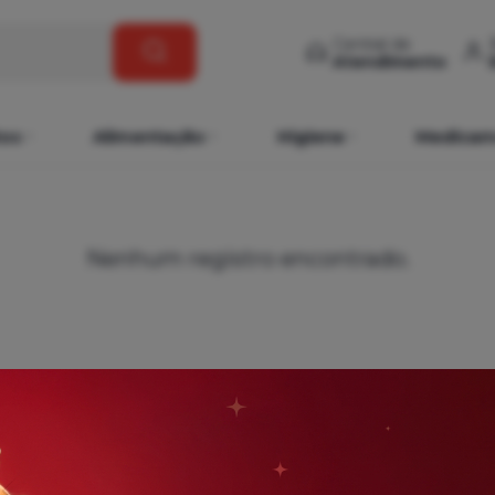
Central de
Atendimento
os
Alimentação
Higiene
Medicam
Nenhum registro encontrado.
er Regulamento
Até 6x
Sem Juros
3