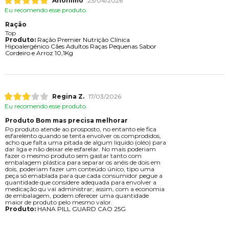
Anônimo
23/04/2026
Eu recomendo esse produto.
Ração
Top
Produto:
Ração Premier Nutrição Clínica
Hipoalergênico Cães Adultos Raças Pequenas Sabor
Cordeiro e Arroz 10,1Kg
Regina Z.
17/03/2026
Eu recomendo esse produto.
Produto Bom mas precisa melhorar
Po produto atende ao prosposto, no entanto ele fica
esfarelento quando se tenta envolver os comprodidos,
acho que falta uma pitada de algum liquido (oléo) para
dar liga e não deixar ele esfarelar. No mais poderiam
fazer o mesmo produto sem gastar tanto com
embalagem plástica para separar os anéis de dois em
dois, poderiam fazer um conteúdo único, tipo uma
peça só emablada para que cada consumidor pegue a
quantidade que considere adequada para envolver a
medicação qu vai administrar; assim, com a economia
de embalagem, podem oferecer uma quantidade
maior de produto pelo mesmo valor.
Produto:
HANA PILL GUARD CAO 25G