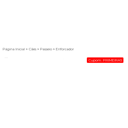
Página Inicial
>
Cães
>
Passeio
>
Enforcador
Cupom: PRIMEIRA5