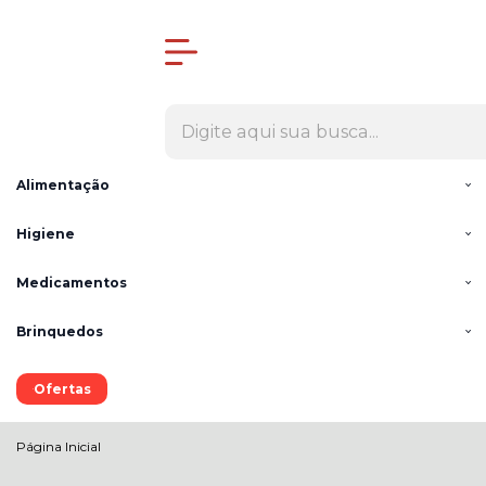
Olá Visitante!
Acesse sua conta e pedidos
Todas as Categorias
Cães
Gatos
Alimentação
Higiene
Medicamentos
Brinquedos
Ofertas
Página Inicial