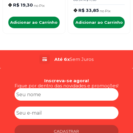
R$ 19,30
no
Pix
R$ 33,85
no
Pix
Adicionar ao Carrinho
Adicionar ao Carrinho
Até 6x
Sem Juros
Inscreva-se agora!
Fique por dentro das novidades e promoções!
CADASTRAR