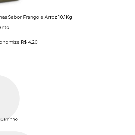
as Sabor Frango e Arroz 10,1Kg
ento
onomize
R$ 4,20
 Carrinho