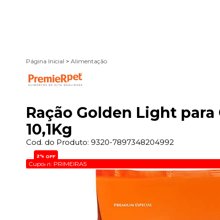
Página Inicial
>
Alimentação
Ração Golden Light para
10,1Kg
Cod. do Produto: 9320-7897348204992
2%
OFF
Cupom: PRIMEIRA5