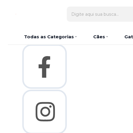
Olá Visitante!
Acesse sua conta e pedidos
Página Inicial
Quem Somos
Como Comprar
Fale Conosco
Lista de
Todas as Categorias
Cães
Gat
Favoritos