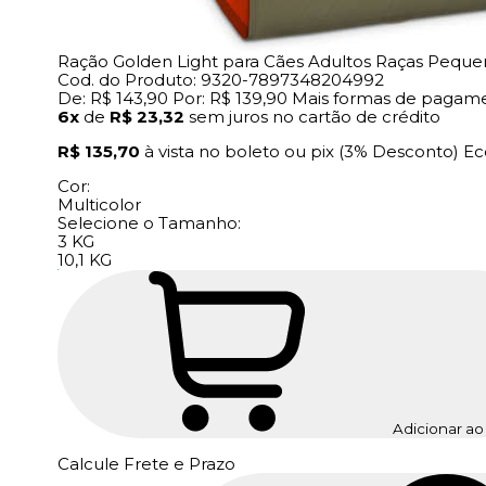
Ração Golden Light para Cães Adultos Raças Pequen
Cod. do Produto: 9320-7897348204992
De:
R$ 143,90
Por:
R$ 139,90
Mais formas de pagam
6x
de
R$ 23,32
sem juros no cartão de crédito
R$ 135,70
à vista no boleto ou pix
(3% Desconto)
Ec
Cor:
Multicolor
Selecione o Tamanho:
3 KG
10,1 KG
Adicionar ao
Calcule Frete e Prazo