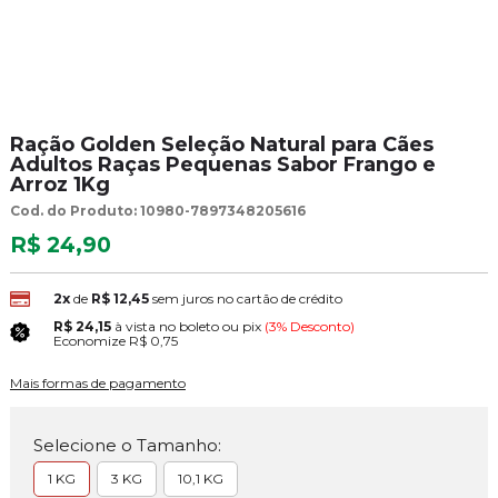
Ração Golden Seleção Natural para Cães
Adultos Raças Pequenas Sabor Frango e
Arroz 1Kg
Cod. do Produto: 10980-7897348205616
R$ 24,90
2x
de
R$ 12,45
sem juros no cartão de crédito
R$ 24,15
à vista no boleto ou pix
(3% Desconto)
Economize
R$ 0,75
Mais formas de pagamento
Selecione o Tamanho:
1 KG
3 KG
10,1 KG