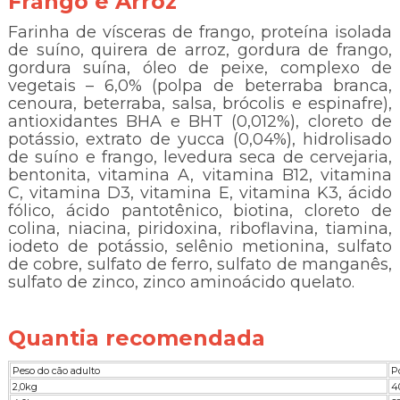
Frango e Arroz
Farinha de vísceras de frango, proteína isolada
de suíno, quirera de arroz, gordura de frango,
gordura suína, óleo de peixe, complexo de
vegetais – 6,0% (polpa de beterraba branca,
cenoura, beterraba, salsa, brócolis e espinafre),
antioxidantes BHA e BHT (0,012%), cloreto de
potássio, extrato de yucca (0,04%), hidrolisado
de suíno e frango, levedura seca de cervejaria,
bentonita, vitamina A, vitamina B12, vitamina
C, vitamina D3, vitamina E, vitamina K3, ácido
fólico, ácido pantotênico, biotina, cloreto de
colina, niacina, piridoxina, riboflavina, tiamina,
iodeto de potássio, selênio metionina, sulfato
de cobre, sulfato de ferro, sulfato de manganês,
sulfato de zinco, zinco aminoácido quelato.
Quantia recomendada
Peso do cão adulto
P
2,0kg
4