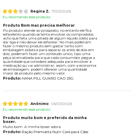
Regina Z.
17/03/2026
Eu recomendo esse produto.
Produto Bom mas precisa melhorar
Po produto atende ao prosposto, no entanto ele fica
esfarelento quando se tenta envolver os comprodidos,
acho que falta uma pitada de algum liquido (oléo) para
dar liga e não deixar ele esfarelar. No mais poderiam
fazer o mesmo produto sem gastar tanto com
embalagem plástica para separar os anéis de dois em
dois, poderiam fazer um conteúdo único, tipo uma
peça só emablada para que cada consumidor pegue a
quantidade que considere adequada para envolver a
medicação qu vai administrar; assim, com a economia
de embalagem, podem oferecer uma quantidade
maior de produto pelo mesmo valor.
Produto:
HANA PILL GUARD CAO 25G
Anônimo
06/03/2026
Eu recomendo esse produto.
Produto muito bom e preferido da minha
boxer.
Muito bom. A minha boxer adora.
Produto:
Ração Premiatta Nutri Care para Cães