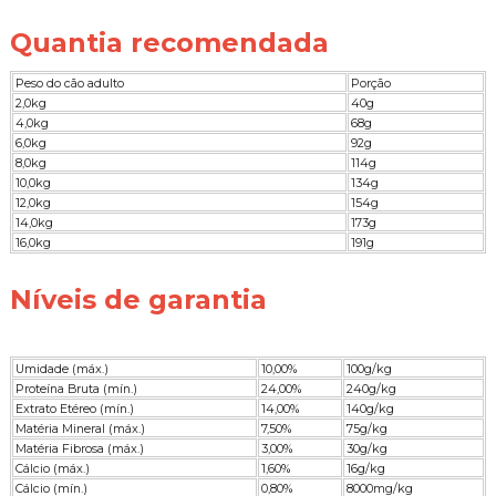
Quantia recomendada
Peso do cão adulto
Porção
2,0kg
40g
4,0kg
68g
6,0kg
92g
8,0kg
114g
10,0kg
134g
12,0kg
154g
14,0kg
173g
16,0kg
191g
Níveis de garantia
Umidade (máx.)
10,00%
100g/kg
Proteína Bruta (mín.)
24,00%
240g/kg
Extrato Etéreo (mín.)
14,00%
140g/kg
Matéria Mineral (máx.)
7,50%
75g/kg
Matéria Fibrosa (máx.)
3,00%
30g/kg
Cálcio (máx.)
1,60%
16g/kg
Cálcio (mín.)
0,80%
8000mg/kg