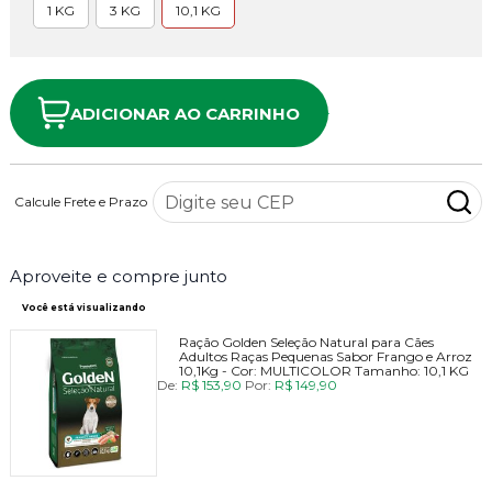
1 KG
3 KG
10,1 KG
ADICIONAR AO CARRINHO
Calcule Frete e Prazo
Aproveite e compre junto
Você está visualizando
Ração Golden Seleção Natural para Cães
Adultos Raças Pequenas Sabor Frango e Arroz
10,1Kg -
Cor:
MULTICOLOR
Tamanho:
10,1 KG
De:
R$ 153,90
Por:
R$ 149,90