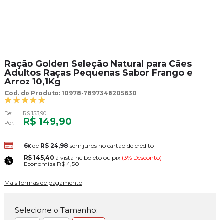
Ração Golden Seleção Natural para Cães
Adultos Raças Pequenas Sabor Frango e
Arroz 10,1Kg
Cod. do Produto: 10978-7897348205630
De:
R$ 153,90
R$ 149,90
Por:
6x
de
R$ 24,98
sem juros no cartão de crédito
R$ 145,40
à vista no boleto ou pix
(3% Desconto)
Economize
R$ 4,50
Mais formas de pagamento
Selecione o Tamanho: