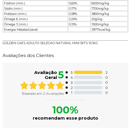
Fósforo (mín.)
0,60%
6000mg/kg
Sódio (mín.)
0,17%
1700mg/kg
Potássio (mín.)
0,58%
5800mg/kg
Ômega 6 (mín.)
2,00%
20g/kg
Ômega 3 (mín.)
0,15%
1500mg/kg
Energia Metabolizável
3977kcal/kg
GOLDEN CAES ADULTO SELECAO NATURAL MINI BITS 10,1KG
Avaliações dos Clientes
5
Avaliação
2
5
Geral
0
4
0
3
0
2
0
1
Baseado em
2
Avaliações
100%
recomendam esse produto