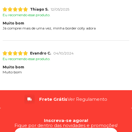
Thiago S.
12/05/2025
Eu recomendo esse produto.
Muito bom
Já comprei mais de uma vez, minha border colly adora
Evandro C.
04/10/2024
Eu recomendo esse produto.
Muito bom
Muito bom
Frete Grátis
Até 6x
Ver Regulamento
Sem Juros
Inscreva-se agora!
Fique por dentro das novidades e promoções!