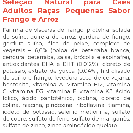
Seleção Natural para Cães
Adultos Raças Pequenas Sabor
Frango e Arroz
Farinha de vísceras de frango, proteína isolada
de suíno, quirera de arroz, gordura de frango,
gordura suína, óleo de peixe, complexo de
vegetais – 6,0% (polpa de beterraba branca,
cenoura, beterraba, salsa, brócolis e espinafre),
antioxidantes BHA e BHT (0,012%), cloreto de
potássio, extrato de yucca (0,04%), hidrolisado
de suíno e frango, levedura seca de cervejaria,
bentonita, vitamina A, vitamina B12, vitamina
C, vitamina D3, vitamina E, vitamina K3, ácido
fólico, ácido pantotênico, biotina, cloreto de
colina, niacina, piridoxina, riboflavina, tiamina,
iodeto de potássio, selênio metionina, sulfato
de cobre, sulfato de ferro, sulfato de manganês,
sulfato de zinco, zinco aminoácido quelato.