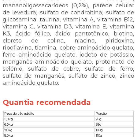
mananoligossacarídeos (0,2%), parede celular
de levedura, sulfato de condroitina, sulfato de
glicosamina, taurina, vitamina A, vitamina B12,
vitamina C, vitamina D3, vitamina E, vitamina
K3, ácido fólico, ácido pantotênico, biotina,
cloreto de colina, niacina, piridoxina,
riboflavina, tiamina, cobre aminoácido quelato,
ferro aminoácido quelato, iodeto de potássio,
manganês aminoácido quelato, proteinato de
selênio, sulfato de cobre, sulfato de ferro,
sulfato de manganês, sulfato de zinco, zinco
aminoácido quelato.
Quantia recomendada
Peso do cão adulto
Porção
5,0kg
78g
6,0kg
89g
7,0kg
100g
8,0kg
110g