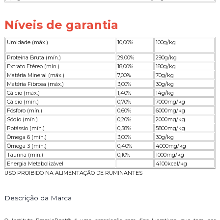
Níveis de garantia
Umidade (máx.)
10,00%
100g/kg
Proteína Bruta (mín.)
29,00%
290g/kg
Extrato Etéreo (mín.)
18,00%
180g/kg
Matéria Mineral (máx.)
7,00%
70g/kg
Matéria Fibrosa (máx.)
3,00%
30g/kg
Cálcio (máx.)
1,40%
14g/kg
Cálcio (mín.)
0,70%
7000mg/kg
Fósforo (mín.)
0,60%
6000mg/kg
Sódio (mín.)
0,20%
2000mg/kg
Potássio (mín.)
0,58%
5800mg/kg
Ômega 6 (mín.)
3,00%
30g/kg
Ômega 3 (mín.)
0,40%
4000mg/kg
Taurina (mín.)
0,10%
1000mg/kg
Energia Metabolizável
4100kcal/kg
USO PROIBIDO NA ALIMENTAÇÃO DE RUMINANTES
Descrição da Marca