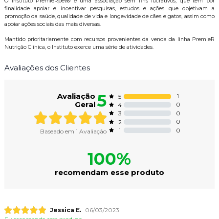
O Instituto PremieRpet® é uma associação sem fins lucrativos, que tem por
finalidade apoiar e incentivar pesquisas, estudos e ações que objetivam a
promoção da saúde, qualidade de vida e longevidade de cães e gatos, assim como
apoiar ações sociais das mais diversas.
Mantido prioritariamente com recursos provenientes da venda da linha PremieR
Nutrição Clínica, o Instituto exerce uma série de atividades.
Avaliações dos Clientes
5
Avaliação
1
5
Geral
0
4
0
3
0
2
0
1
Baseado em
1
Avaliação
100%
recomendam esse produto
Jessica E.
06/03/2023