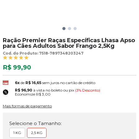
Ração Premier Raças Específicas Lhasa Apso
para Cães Adultos Sabor Frango 2,5Kg
Cod. do Produto: 7518-7897348203247
R$ 99,90
6x
de
R$ 16,65
sem juros no cartão de crédito
R$ 96,90
à vista no boleto ou pix
(3% Desconto)
Economize
R$ 3,00
Mais formas de pagamento
Selecione o Tamanho:
1 KG
2,5 KG