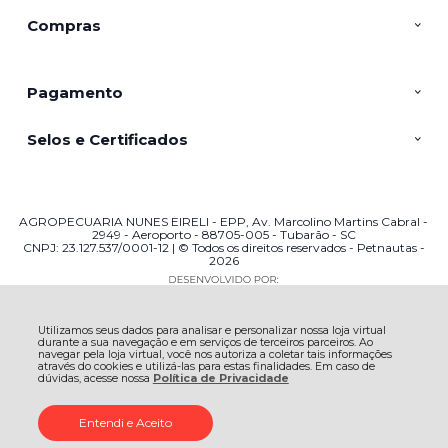
Compras
Pagamento
Selos e Certificados
AGROPECUARIA NUNES EIRELI - EPP, Av. Marcolino Martins Cabral -
2949 - Aeroporto - 88705-005 - Tubarão - SC
CNPJ: 23.127.537/0001-12 | © Todos os direitos reservados - Petnautas -
2026
Utilizamos seus dados para analisar e personalizar nossa loja virtual
durante a sua navegação e em serviços de terceiros parceiros. Ao
navegar pela loja virtual, você nos autoriza a coletar tais informações
através do cookies e utilizá-las para estas finalidades. Em caso de
dúvidas, acesse nossa
Política de Privacidade
Entendi e Aceito
ADICIONAR AO
R$ 99,90
CARRINHO