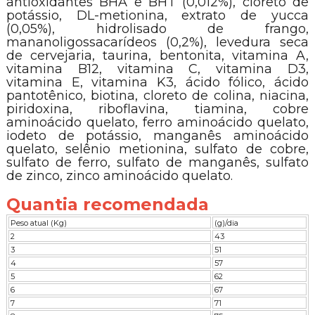
antioxidantes BHA e BHT (0,012%), cloreto de
potássio, DL-metionina, extrato de yucca
(0,05%), hidrolisado de frango,
mananoligossacarídeos (0,2%), levedura seca
de cervejaria, taurina, bentonita, vitamina A,
vitamina B12, vitamina C, vitamina D3,
vitamina E, vitamina K3, ácido fólico, ácido
pantotênico, biotina, cloreto de colina, niacina,
piridoxina, riboflavina, tiamina, cobre
aminoácido quelato, ferro aminoácido quelato,
iodeto de potássio, manganês aminoácido
quelato, selênio metionina, sulfato de cobre,
sulfato de ferro, sulfato de manganês, sulfato
de zinco, zinco aminoácido quelato.
Quantia recomendada
Peso atual (Kg)
(g)/dia
2
43
3
51
4
57
5
62
6
67
7
71