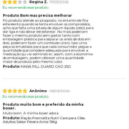
Regina Z.
17/03/2026
Eu recomendo esse produto.
Produto Bom mas precisa melhorar
Po produto atende ao prosposto, no entanto ele fica
esfarelento quando se tenta envolver os comprodidos,
acho que falta uma pitada de algum liquido (oléo) para
dar liga e não deixar ele esfarelar. No mais poderiam
fazer o mesmo produto sem gastar tanto com
embalagem plástica para separar os anéis de dois em
dois, poderiam fazer um conteúdo único, tipo uma
peça só emablada para que cada consumidor pegue a
quantidade que considere adequada para envolver a
medicação qu vai administrar; assim, com a economia
de embalagem, podem oferecer uma quantidade
maior de produto pelo mesmo valor.
Produto:
HANA PILL GUARD CAO 25G
Anônimo
06/03/2026
Eu recomendo esse produto.
Produto muito bom e preferido da minha
boxer.
Muito bom. A minha boxer adora.
Produto:
Ração Premiatta Nutri Care para Cães
Adultos Sabor Peixe e Arroz 15Kg