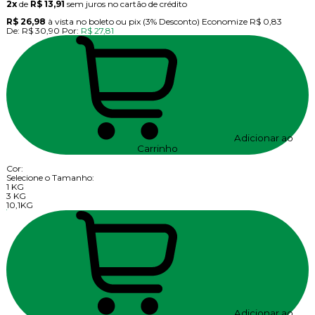
2x
de
R$ 13,91
sem juros no cartão de crédito
R$ 26,98
à vista no boleto ou pix
(3% Desconto)
Economize
R$ 0,83
De:
R$ 30,90
Por:
R$ 27,81
Adicionar ao
Carrinho
Cor:
Selecione o Tamanho:
1 KG
3 KG
10,1KG
Adicionar ao