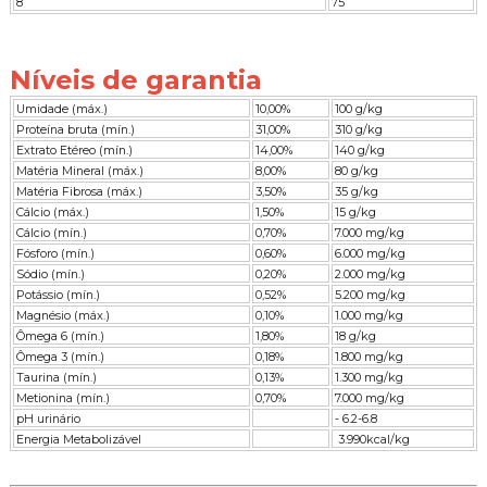
8
75
Níveis de garantia
Umidade (máx.)
10,00%
100 g/kg
Proteína bruta (mín.)
31,00%
310 g/kg
Extrato Etéreo (mín.)
14,00%
140 g/kg
Matéria Mineral (máx.)
8,00%
80 g/kg
Matéria Fibrosa (máx.)
3,50%
35 g/kg
Cálcio (máx.)
1,50%
15 g/kg
Cálcio (mín.)
0,70%
7.000 mg/kg
Fósforo (mín.)
0,60%
6.000 mg/kg
Sódio (mín.)
0,20%
2.000 mg/kg
Potássio (mín.)
0,52%
5.200 mg/kg
Magnésio (máx.)
0,10%
1.000 mg/kg
Ômega 6 (mín.)
1,80%
18 g/kg
Ômega 3 (mín.)
0,18%
1.800 mg/kg
Taurina (mín.)
0,13%
1.300 mg/kg
Metionina (mín.)
0,70%
7.000 mg/kg
pH urinário
- 6.2-6.8
Energia Metabolizável
3.990kcal/kg