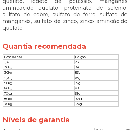
quelato, iodeto de potássio, manganês
aminoácido quelato, proteinato de selênio,
sulfato de cobre, sulfato de ferro, sulfato de
manganês, sulfato de zinco, zinco aminoácido
quelato.
Quantia recomendada
Peso do cão
Porção
1,0kg
23g
2,0kg
39g
3,0kg
53g
4,0kg
65g
5,0kg
77g
6,0kg
88g
7,0kg
99g
8,0kg
109g
9,0kg
120g
Níveis de garantia