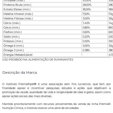
Umidade (máx.)
10,00%
10
Proteína Bruta (mín.)
28,00%
28
Extrato Etéreo (mín.)
18,00%
18
Matéria Mineral (máx.)
7,00%
70
Matéria Fibrosa (máx.)
3,00%
30
Cálcio (máx.)
1,40%
14
Cálcio (mín.)
0,80%
80
Fósforo (mín.)
0,60%
60
Sódio (mín.)
0,20%
20
Potássio (mín.)
0,50%
50
Ômega 6 (mín.)
3,00%
30
Ômega 3 (mín.)
0,38%
38
Energia Metabolizável
41
USO PROIBIDO NA ALIMENTAÇÃO DE RUMINANTES
Descrição da Marca
O Instituto PremieRpet® é uma associação sem fins lucrativos, que tem por
finalidade apoiar e incentivar pesquisas, estudos e ações que objetivam a
promoção da saúde, qualidade de vida e longevidade de cães e gatos, assim como
apoiar ações sociais das mais diversas.
Mantido prioritariamente com recursos provenientes da venda da linha PremieR
Nutrição Clínica, o Instituto exerce uma série de atividades.