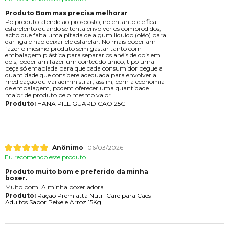
Produto Bom mas precisa melhorar
Po produto atende ao prosposto, no entanto ele fica
esfarelento quando se tenta envolver os comprodidos,
acho que falta uma pitada de algum liquido (oléo) para
dar liga e não deixar ele esfarelar. No mais poderiam
fazer o mesmo produto sem gastar tanto com
embalagem plástica para separar os anéis de dois em
dois, poderiam fazer um conteúdo único, tipo uma
peça só emablada para que cada consumidor pegue a
quantidade que considere adequada para envolver a
medicação qu vai administrar; assim, com a economia
de embalagem, podem oferecer uma quantidade
maior de produto pelo mesmo valor.
Produto:
HANA PILL GUARD CAO 25G
Anônimo
06/03/2026
Eu recomendo esse produto.
Produto muito bom e preferido da minha
boxer.
Muito bom. A minha boxer adora.
Produto:
Ração Premiatta Nutri Care para Cães
Adultos Sabor Peixe e Arroz 15Kg