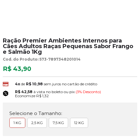
Ração Premier Ambientes Internos para
Cães Adultos Raças Pequenas Sabor Frango
e Salmão 1Kg
Cod. do Produto: 573-7897348201014
R$ 43,90
4x
de
R$ 10,98
sem juros no cartão de crédito
R$ 42,58
à vista no boleto ou pix
(3% Desconto)
Economize
R$ 1,32
Selecione o Tamanho:
1 KG
2,5 KG
7,5 KG
12 KG