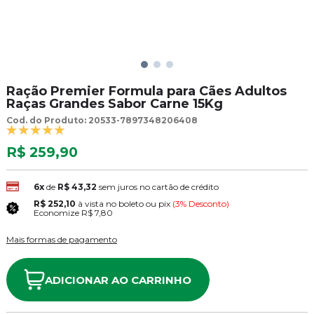
Ração Premier Formula para Cães Adultos
Raças Grandes Sabor Carne 15Kg
Cod. do Produto: 20533-7897348206408
R$ 259,90
6x
de
R$ 43,32
sem juros no cartão de crédito
R$ 252,10
à vista no boleto ou pix
(3% Desconto)
Economize
R$ 7,80
Mais formas de pagamento
ADICIONAR AO CARRINHO