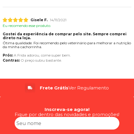
Gisele F.
14/11/2021
Eu recomendo esse produto.
Gostei da experiência de comprar pelo site. Sempre comprei
direto na loja.
Ótima qualidade. Foi recomendo pelo veterinário para melhorar a nutrição
da minha cachorrinha.
Prós:
A Frida adorou, come super bem.
Contras:
O preço subiu bastante.
Até 6x
Sem Juros
Inscreva-se agora!
Fique por dentro das novidades e promoções!