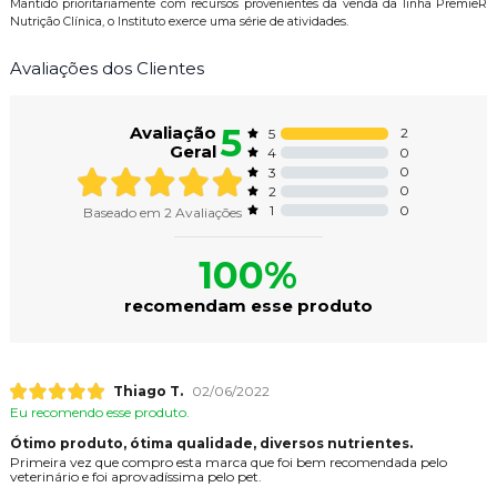
Mantido prioritariamente com recursos provenientes da venda da linha PremieR
Nutrição Clínica, o Instituto exerce uma série de atividades.
Avaliações dos Clientes
5
Avaliação
2
5
Geral
0
4
0
3
0
2
0
1
Baseado em
2
Avaliações
100%
recomendam esse produto
Thiago T.
02/06/2022
Eu recomendo esse produto.
Ótimo produto, ótima qualidade, diversos nutrientes.
Primeira vez que compro esta marca que foi bem recomendada pelo
veterinário e foi aprovadíssima pelo pet.