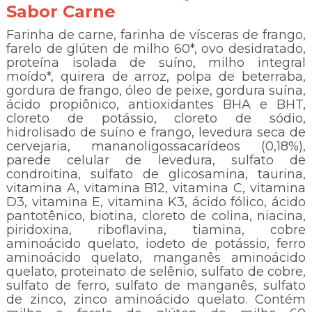
Sabor Carne
Farinha de carne, farinha de vísceras de frango,
farelo de glúten de milho 60*, ovo desidratado,
proteína isolada de suíno, milho integral
moído*, quirera de arroz, polpa de beterraba,
gordura de frango, óleo de peixe, gordura suína,
cido propiônico, antioxidantes BHA e BHT,
cloreto de potássio, cloreto de sódio,
hidrolisado de suíno e frango, levedura seca de
cervejaria, mananoligossacarídeos (0,18%),
parede celular de levedura, sulfato de
condroitina, sulfato de glicosamina, taurina,
vitamina A, vitamina B12, vitamina C, vitamina
D3, vitamina E, vitamina K3, ácido fólico, ácido
pantotênico, biotina, cloreto de colina, niacina,
piridoxina, riboflavina, tiamina, cobre
aminoácido quelato, iodeto de potássio, ferro
aminoácido quelato, manganês aminoácido
quelato, proteinato de selênio, sulfato de cobre,
sulfato de ferro, sulfato de manganês, sulfato
de zinco, zinco aminoácido quelato. Contém