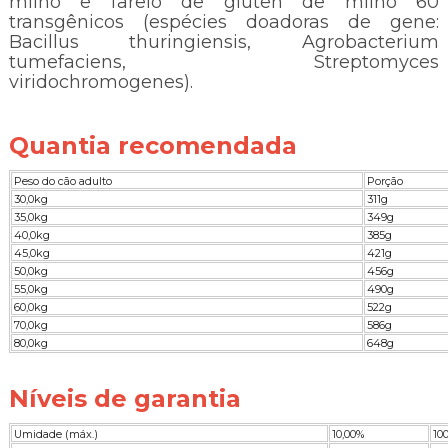
milho e farelo de glúten de milho 60
transgênicos (espécies doadoras de gene:
Bacillus thuringiensis, Agrobacterium
tumefaciens, Streptomyces
viridochromogenes).
Quantia recomendada
Peso do cão adulto
Porção
30,0kg
311g
35,0kg
349g
40,0kg
385g
45,0kg
421g
50,0kg
456g
55,0kg
490g
60,0kg
522g
70,0kg
586g
80,0kg
648g
Níveis de garantia
Umidade (máx.)
10,00%
10