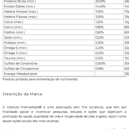
Proteína Bruta (mín.)
26,00%
26
Extrato Etéreo (mín.)
14,00%
14
Matéria Mineral (máx.)
7,00%
70
Matéria Fibrosa (máx.)
3,50%
35
Cálcio (máx.)
1,20%
12
Cálcio (mín.)
0,80%
80
Fósforo (mín.)
0,60%
60
Sódio (mín.)
0,20%
20
Potássio (mín.)
0,50%
50
Ômega 6 (mín.)
2,20%
22
Ômega 3 (mín.)
0,25%
25
Taurina (mín.)
0,12%
12
Sulfato de Condroitina
0,005%
50
Sulfato de Glicosamina
0,06%
60
Energia Metabolizável
39
Produto proibido para alimentação de ruminantes.
Descrição da Marca
O Instituto PremieRpet® é uma associação sem fins lucrativos, que tem por
finalidade apoiar e incentivar pesquisas, estudos e ações que objetivam a
promoção da saúde, qualidade de vida e longevidade de cães e gatos, assim como
apoiar ações sociais das mais diversas.